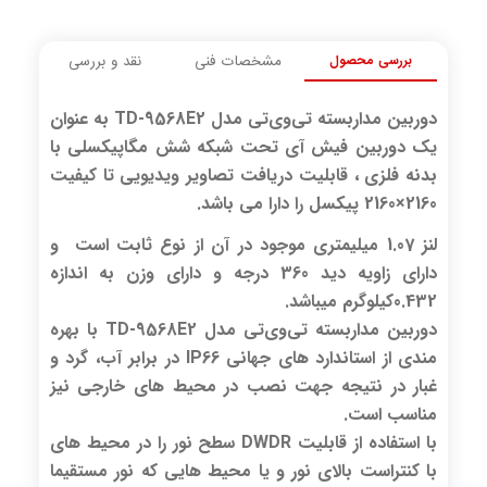
بررسی محصول
مشخصات فنی
نقد و بررسی
دوربین مداربسته تی‌وی‌تی مدل TD-9568E2 به عنوان
یک دوربین فیش آی تحت شبکه شش مگاپیکسلی با
بدنه فلزی ، قابلیت دریافت تصاویر ویدیویی تا کیفیت
2160×2160 پیکسل را دارا می باشد.
لنز 1.07 میلیمتری موجود در آن از نوع ثابت است و
دارای زاویه دید 360 درجه و دارای وزن به اندازه
0.432کیلوگرم میباشد.
دوربین مداربسته تی‌وی‌تی مدل TD-9568E2 با بهره
مندی از استاندارد های جهانی IP66 در برابر آب، گرد و
غبار در نتیجه جهت نصب در محیط های خارجی نیز
مناسب است.
با استفاده از قابلیت DWDR سطح نور را در محیط های
با کنتراست بالای نور و یا محیط هایی که نور مستقیما