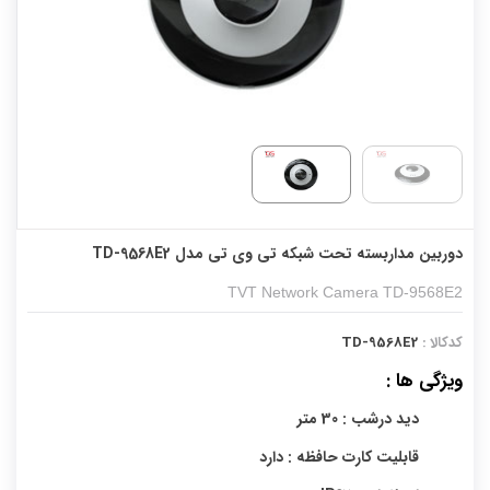
دوربین مداربسته تحت شبکه تی وی تی مدل TD-9568E2
TVT Network Camera TD-9568E2
کدکالا :
TD-9568E2
ویژگی ها :
دید درشب : 30 متر
قابلیت کارت حافظه : دارد