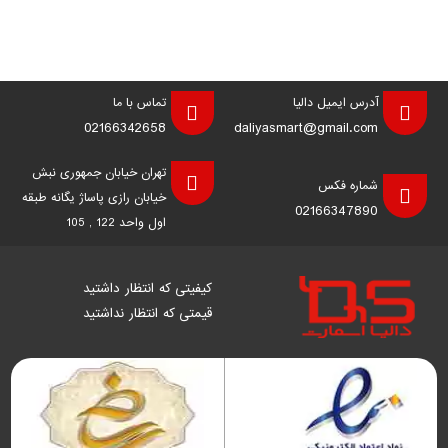
آدرس ایمیل دالیا
تماس با ما
02166342658
daliyasmart@gmail.com
تهران خیابان جمهوری نبش
شماره فکس
خیابان رازی پاساژ یگانه طبقه
02166347890
اول واحد 122 , 105
کیفیتی که انتظار داشتید
قیمتی که انتظار نداشتید