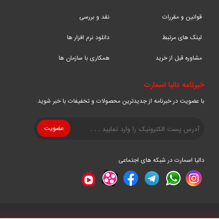
کنند. برخی از این قابلیت‌ها شامل زوم اپتیکال، قابلیت چرخش و تغییر
زاویه دید، پشتیبانی از ذخیره‌سازی ابری و قابلیت تشخیص حرکت
قوانین و مقررات
نقد و بررسی
هوشمند است.
لینک های مرتبط
دانلود نرم افزار ها
قابلیت اطمینان بالا
مشاوره قبل از خرید
همکاری با سازمان ها
دوربین‌های استارلایت هایک ویژن
به دلیل استفاده از
خبرنامه دالیا اسمارت
قطعات با کیفیت و استانداردهای بالای تولید، از قابلیت اطمینان بسیار
بالایی برخوردار هستند و در شرایط مختلف آب و هوایی عملکرد
با عضویت در خبرنامه از جدیدترین محصولات و تخفیفات با خبر شوید
مناسبی دارند.
پشتیبانی نرم‌افزاری قوی
نرم‌افزارهای مدیریت و کنترل دوربین‌های هایک ویژن، امکان نظارت و
دالیا اسمارت در شبکه های اجتماعی
کنترل از راه دور بر سیستم‌های نظارتی را فراهم می‌کنند. این نرم‌افزارها
دارای قابلیت‌های متنوعی مانند ضبط تصاویر، پخش زنده، تشخیص
حرکت و ارسال هشدار هستند.
قیمت مناسب