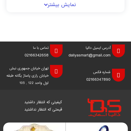
محصولات یونی آرک به دلیل بهره‌مندی از فناوری‌های روز دنیا،
نمایش بیشتر
قابلیت‌های متنوع و پشتیبانی از استانداردهای بین‌المللی، موردتوجه
بسیاری از کاربران و متخصصان حوزه نظارت تصویری قرار گرفته است.
باتوجه‌به اینکه این برند تنها بر روی دوربین‌های IP تمرکز دارد،
محصولات آن به طور خاص برای پروژه‌های مختلف، از کوچک تا بزرگ،
قابل‌استفاده هستند.
آدرس ایمیل دالیا
تماس با ما
02166342658
daliyasmart@gmail.com
تهران خیابان جمهوری نبش
شماره فکس
خیابان رازی پاساژ یگانه طبقه
02166347890
اول واحد 122 , 105
کیفیتی که انتظار داشتید
قیمتی که انتظار نداشتید
محصولات یونی آرک