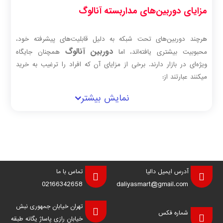
مزایای دوربین‌های مداربسته آنالوگ
هرچند دوربین‌های تحت شبکه به دلیل قابلیت‌های پیشرفته خود،
دوربین‌ آنالوگ
محبوبیت بیشتری یافته‌اند، اما
همچنان جایگاه
ویژه‌ای در بازار دارند. برخی از مزایای آن که افراد را ترغیب به خرید
میکنند عبارتند از:
قیمت مناسب‌تر: یکی از مهم‌ترین دلایل انتخاب دوربین‌های آنالوگ ،
نمایش بیشتر
قیمت پایین‌تر آن‌ها نسبت به دوربین‌های تحت شبکه است. این مزیت،
به ویژه برای پروژه‌های با بودجه محدود، بسیار جذاب است.
نصب آسان: نصب و راه‌اندازی این دوربین ها به دلیل سادگی
زیرساخت و استفاده از کابل‌های کواکسیال، بسیار آسان‌تر از دوربین‌های
تحت شبکه است.
پایداری و طول عمر بالا:
دوربین‌های آنالوگ
به دلیل ساختار ساده‌تر،
آدرس ایمیل دالیا
تماس با ما
عموماً از پایداری و طول عمر بالاتری برخوردارند و کمتر دچار اختلال
02166342658
daliyasmart@gmail.com
می‌شوند.
کیفیت تصویر مناسب برای مصارف خانگی و تجاری کوچک: برای
تهران خیابان جمهوری نبش
شماره فکس
مصارف خانگی و تجاری کوچک، کیفیت تصویر دوربین‌های آنالوگ HD
خیابان رازی پاساژ یگانه طبقه