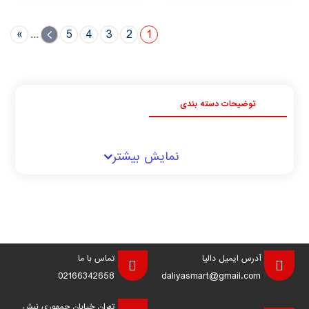
»
...
›
5
4
3
2
1
توضیحات دسته بندی
نمایش بیشتر
آدرس ایمیل دالیا
تماس با ما
02166342658
daliyasmart@gmail.com
تهران خیابان جمهوری نبش