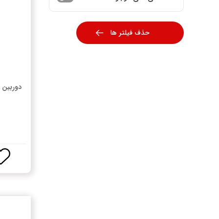
حذف فیلتر ها
دوربین 
م