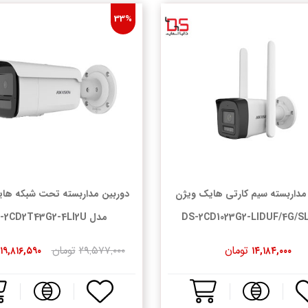
33%
مداربسته سیم کارتی هایک ویژن
دوربین مداربسته تحت شبکه ها
مدل DS-2CD2T43G2-4LI2U
تومان
۲۹,۵۷۷,۰۰۰
تومان
۱۹,۸۱۶,۵۹۰
۱۴,۱۸۴,۰۰۰