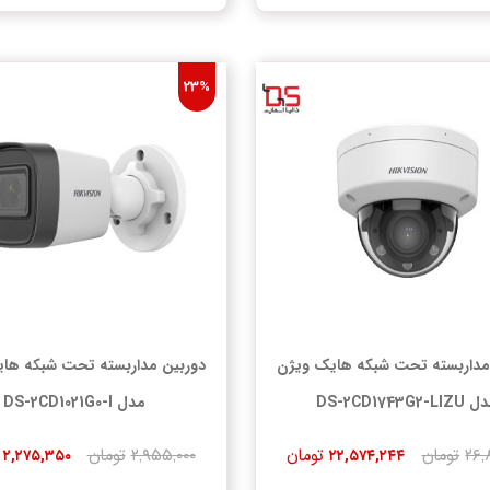
23%
مداربسته تحت شبکه هایک ویژن
دوربین مداربسته تحت شبکه ها
DS-2CD1743G2-LI
مدل DS-2CD1021G0-I
۲۶,
تومان
تومان
۲,۹۵۵,۰۰۰
تومان
۲,۲۷۵,۳۵۰
۲۲,۵۷۴,۲۴۴