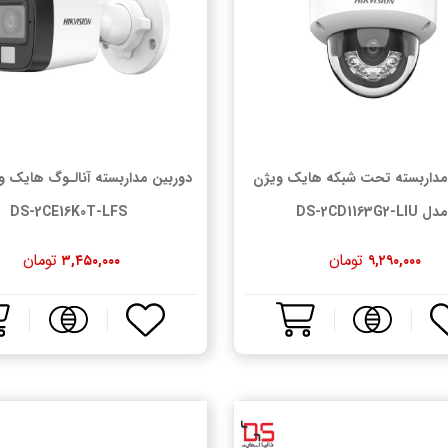
مداربسته تحت شبکه هایک ویژن
دوربین مداربسته آنالـوگ هایک 
دل DS-2CD1163G2-LIU
DS-2CE16K0T-LFS
تومان
تومان
۳,۴۵۰,۰۰۰
۹,۲۹۰,۰۰۰