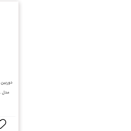
دوربین 
مدل DS-2CD1023G2-LIDUF/4G/SL