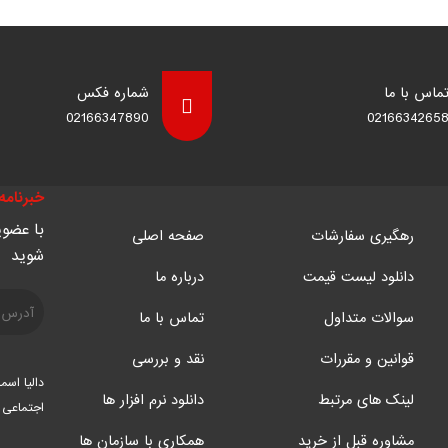
ماس با ما
شماره فکس
02166347890
0216634265
ته دید در شب
در مکان‌های زیر به شدت توصیه می‌شود:
خبرنامه 
با عضوی
رهگیری سفارشات
صفحه اصلی
دوربین مداربسته دید در شب
ه به
نیاز دارند. این دوربین‌ها می‌توانند از و
شوید
ارکینگ و سایر نقاط حساس منزل می‌تواند امنیت را به میزان قابل توجهی افزایش 
دانلود لیست قیمت
درباره ما
سوالات متداول
تماس با ما
قوانین و مقررات
نقد و بررسی
 معرض خطر سرقت هستند. نصب دوربین مداربسته دید در شب در ورودی، داخل فروشگ
دالیا اسم
لینک های مرتبط
دانلود نرم افزار ها
اجتماعی
مشاوره قبل از خرید
همکاری با سازمان ها