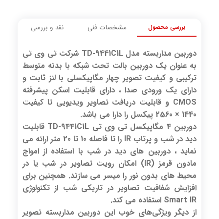
بررسی محصول
مشخصات فنی
نقد و بررسی
دوربین مداربسته مدل TD-9441C1L شرکت تی وی تی
به عنوان یک دوربین بالت تحت شبکه با بدنه متوسط
ترکیبی و کیفیت تصویر چهار مگاپیکسلی با لنز ثابت و
دارای یک ورودی صدا ، دارای قابلیت اسکن پیشرفته
CMOS و قابلیت دریافت تصاویر ویدیویی تا کیفیت
1440 × 2560 پیکسل را دارا می باشد.
دوربین 4 مگاپیکسل تی وی تی TD-9441C1L قابلیت
دید در شب و پرتاب IR را تا فاصله 10 تا 20 متر ارائه می
نماید ، دوربین های دید در شب با استفاده از امواج
مادون قرمز (IR) امکان رویت تصاویر در شب یا در
محیط های بدون نور را میسر می سازند. همچنین برای
افزایش شفافیت تصاویر در تاریکی شب از تکنولوژی
Smart IR استفاده می کند.
از دیگر ویژگی‌های خوب این دوربین مداربسته تصویر