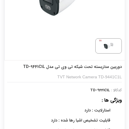
دوربین مداربسته تحت شبکه تی وی تی مدل TD-9441C1L
TVT Network Camera TD-9441C1L
کدکالا :
TD-9441C1L
ویژگی ها :
استارلایت : دارد
قابلیت تشخیص اشیا رها شده : دارد