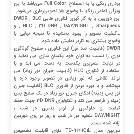
برداری رنگی یا به اصطلاح Full Color می‌باشد با این
ویژگی تمامی رنگها با وضوح بالا تصویربرداری می‌شود.
این دوربین با به کار گیری فناوری هایی DWDR , BLC
, HLC , 3D DNR , DAY/NIGHT , Sharpness و
...کیفیت تصویر را بهبود بخشیده تا نتیجه نهایی با
وضوح بیشتری به کاربر نمایش داده شود.
DWDR (قابلیت ضد نور) این فناوری ، سطوح گوناگون
نوری را نسبت به توان خود یکسان سازی می نماید و
در نهایت تصویری یکدست به دست می آید و با
استفاده از فناوری HLC (قابلیت جبران نور زیاد) می
تواند نقاطی که نور زیادی در تصویر وجود دارد را
بپوشاند و با بهره بردن از فناوری BLC (قابلیت جبران
نور پس زمینه) امکان جبران نور زیاد در یک سطح پس
زمینه را فراهم می کند و تکنولوژی 3D DNR جهت حفظ
کیفیت و جلوگیری از نویز پذیری در شب ،
DAY/NIGHT تنظیم نور در شب و روز بر روی دوربین
ارائه شده است.
دوربین مدل TD-9441C1L دارای قابلیت تشخیص