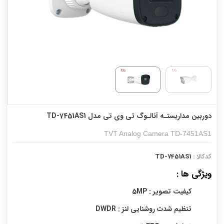
دوربین مداربستـه آنالـوگ تی وی تی مدل TD-7451AS1
TVT Analog Camera TD-7451AS1
کدکالا :
TD-7451AS1
ویژگی ها :
کیفیت تصویر : 5MP
تنظیم شدت روشنایی لنز : DWDR