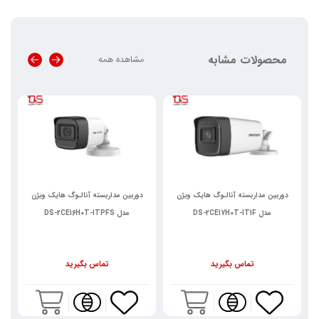
محصولات مشابه
مشاهده همه
دوربین مداربسته آنالـوگ هایک ویژن
دوربین مداربسته آنالـوگ هایک ویژن
مدل DS-2CE17H0T-IT1F
مدل DS-2CE16H0T-ITPFS
تماس بگیرید
تماس بگیرید