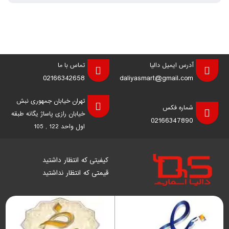
آدرس ایمیل دالیا
تماس با ما
02166342658
daliyasmart@gmail.com
تهران خیابان جمهوری نبش
شماره فکس
خیابان رازی پاساژ یگانه طبقه
02166347890
اول واحد 122 , 105
کیفیتی که انتظار داشتید
قیمتی که انتظار نداشتید