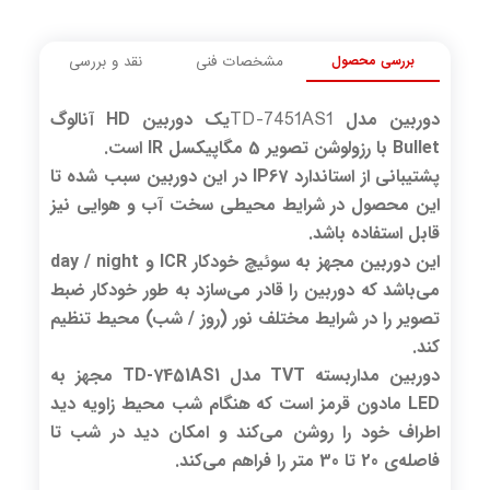
بررسی محصول
مشخصات فنی
نقد و بررسی
TD-7451AS1
دوربین مدل
یک دوربین HD آنالوگ
Bullet با رزولوشن تصویر 5 مگاپیکسل IR است.
پشتیبانی از استاندارد IP67 در این دوربین سبب شده تا
این محصول در شرایط محیطی سخت آب و هوایی نیز
قابل استفاده باشد.
این دوربین مجهز به سوئیچ خودکار ICR و day / night
می‌باشد که دوربین را قادر می‌سازد به طور خودکار ضبط
تصویر را در شرایط مختلف نور (روز / شب) محیط تنظیم
کند.
دوربین مداربسته TVT مدل TD-7451AS1
مجهز به
LED مادون قرمز است که هنگام شب محیط زاویه دید
اطراف خود را روشن می‌کند و امکان دید در شب تا
فاصله‌ی 20 تا 30 متر را فراهم می‌کند.