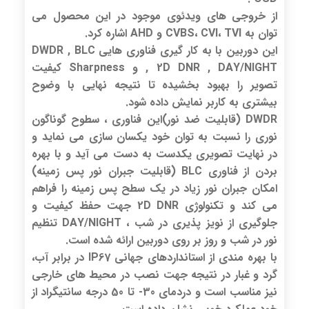
از خروجی های ویدئوی موجود در این محصول می
توان به CVBS، CVI، TVI و AHD اشاره کرد.
این دوربین با به کار گیری فناوری هایی DWDR , BLC
, 2D DNR , DAY/NIGHT و Sharpness کیفیت
تصویر را بهبود بخشیده تا نتیجه نهایی با وضوح
بیشتری به کاربر نمایش داده شود.
DWDR (قابلیت ضد نور)این فناوری ، سطوح گوناگون
نوری را نسبت به توان خود یکسان سازی می نماید و
در نهایت تصویری یکدست به دست می آید و با بهره
بردن از فناوری BLC (قابلیت جبران نور پس زمینه)
امکان جبران نور زیاد در یک سطح پس زمینه را فراهم
می کند و تکنولوژی 2D DNR جهت حفظ کیفیت و
جلوگیری از نویز پذیری در شب ، DAY/NIGHT تنظیم
نور در شب و روز بر روی دوربین ارائه شده است.
با بهره مندی از استانداردهای جهانی IP67 در برابر آب،
گرد و غبار در نتیجه جهت نصب در محیط های خارجی
نیز مناسب است و دردمای 30- تا 50 درجه سانتیگراد از