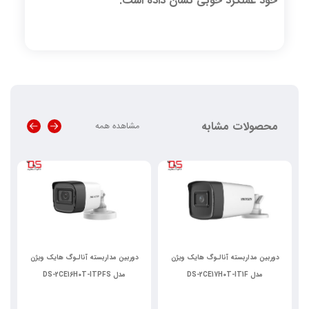
خود عملکرد خوبی نشان داده است.
محصولات مشابه
مشاهده همه
دوربین مداربسته آنالـوگ هایک ویژن
دوربین مداربسته آنالـوگ هایک ویژن
مدل DS-2CE17H0T-IT1F
مدل DS-2CE16H0T-ITPFS