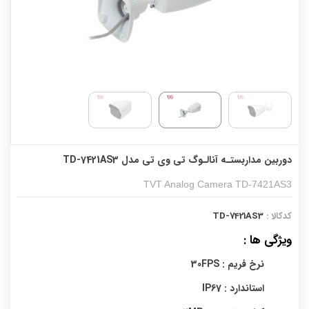
دوربین مداربستـه آنالـوگ تی وی تی مدل TD-7421AS3
TVT Analog Camera TD-7421AS3
کدکالا :
TD-7421AS3
ویژگی ها :
نرخ فریم : 30FPS
استاندارد : IP67