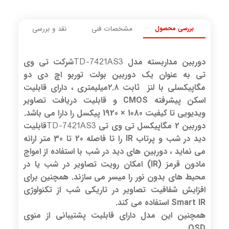
بررسی محصول
مشخصات فنی
نقد و بررسی
TD-7421AS3
دوربین مداربسته مدل
شرکت تی وی
تی به عنوان یک دوربین بولت توربو اچ دی دو
مگاپیکسلی با لنز ثابت ۲.۸میلیمتری ، دارای قابلیت
اسکن پیشرفته CMOS و قابلیت دریافت تصاویر
ویدیویی تا کیفیت 1080 × 1920 پیکسل را دارا می باشد.
TD-7421AS3
دوربین 2 مگاپیکسل تی وی تی
قابلیت
دید در شب و پرتاب IR را تا فاصله 20 تا 30 متر ارائه
می نماید ، دوربین های دید در شب با استفاده از امواج
مادون قرمز (IR) امکان رویت تصاویر در شب یا در
محیط های بدون نور را میسر می سازند. همچنین برای
افزایش شفافیت تصاویر در تاریکی شب از تکنولوژی
Smart IR استفاده می کند.
همچنین این مدل دارای قابلیت پشتیبانی از منوی
OSD .