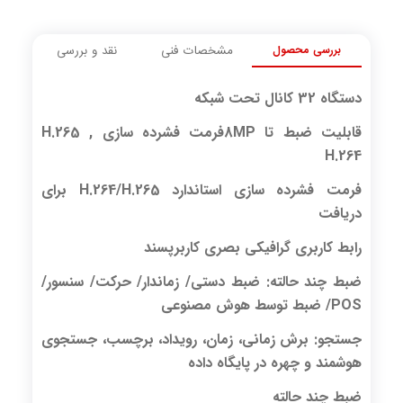
بررسی محصول
مشخصات فنی
نقد و بررسی
دستگاه 32 کانال تحت شبکه
قابلیت ضبط تا
8MP
فرمت فشرده سازی H.265 ,
H.264
فرمت فشرده سازی استاندارد H.264/H.265 برای
دریافت
رابط کاربری گرافیکی بصری کاربرپسند
ضبط چند حالته: ضبط دستی/ زماندار/ حرکت/ سنسور/
POS/ ضبط توسط هوش مصنوعی
جستجو: برش زمانی، زمان، رویداد، برچسب، جستجوی
هوشمند و چهره در پایگاه داده
ضبط چند حالته