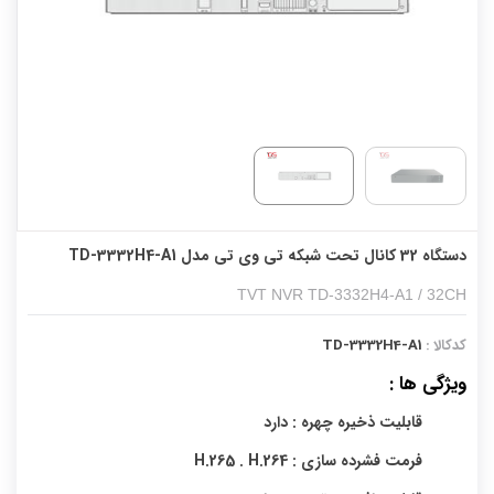
دستگاه 32 کانال تحت شبکه تی وی تی مدل TD-3332H4-A1
TVT NVR TD-3332H4-A1 / 32CH
کدکالا :
TD-3332H4-A1
ویژگی ها :
قابلیت ذخیره چهره : دارد
فرمت فشرده سازی : H.265 . H.264