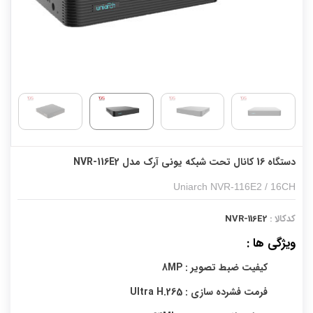
دستگاه 16 کانال تحت شبکه یونی آرک مدل NVR-116E2
Uniarch NVR-116E2 / 16CH
کدکالا :
NVR-116E2
ویژگی ها :
کیفیت ضبط تصویر : 8MP
فرمت فشرده سازی : Ultra H.265