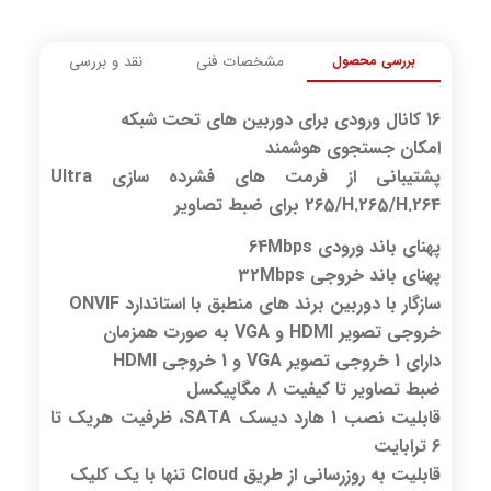
بررسی محصول
مشخصات فنی
نقد و بررسی
16 کانال ورودی برای دوربین های تحت شبکه
امکان جستجوی هوشمند
پشتیبانی از فرمت های فشرده سازی Ultra
265/H.265/H.264 برای ضبط تصاویر
پهنای باند ورودی
64Mbps
پهنای باند خروجی
32Mbps
سازگار با دوربین برند های منطبق با استاندارد ONVIF
خروجی تصویر HDMI و VGA به صورت همزمان
دارای 1 خروجی تصویر VGA و 1 خروجی HDMI
ضبط تصاویر تا کیفیت 8 مگاپیکسل
قابلیت نصب 1 هارد دیسک SATA، ظرفیت هریک تا
6 ترابایت
قابلیت به روزرسانی از طریق Cloud تنها با یک کلیک