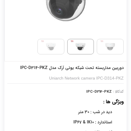
دوربین مداربسته تحت شبکه یونی آرک مدل IPC-D314-PKZ
Uniarch Network camera IPC-D314-PKZ
کدکالا :
IPC-D314-PKZ
ویژگی ها :
دید در شب : 30 متر
استاندارد : IP67 & IK10