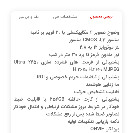
بررسی محصول
مشخصات فنی
نقد و بررسی
وضوح تصویر 4 مگاپیکسلی با 20 فریم بر ثانیه
سنسور 1.3، CMOS سنسور
لنز موتورایز 12 به 2.8
نور مادون قرمز تا برد 30 متر در شب
پشتیبانی از فرمت های فشرده سازی Ultra 265،
H.265، H.264، MJPEG
پشتیبانی از تنظیمات حریم خصوصی و ROI
مه زدایی هوشمند
قابلیت تشخیص حرکت
پشتیبانی از کارت حافظه 256GB با قابلیت ضبط
خودکار در شرایط بروز مشکلات ارتباطی و انتقال خودکار
تصاویر ضبط شده
پس از رفع مشکلات
دکمه بازیابی تنظیمات اولیه
پروتکل
ONVIF