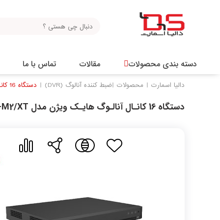
دسته بندی محصولات
مقالات
تماس با ما
دالیا اسمارت
محصولات
ضبط کننده آنالوگ (DVR)
دستگاه 16 کانـال آنالـوگ هایـک ویژن مدل iDS-7216HQHI-M2/XT
دستگاه 16 کانـال آنالـوگ هایـک ویژن مدل iDS-7216HQHI-M2/XT