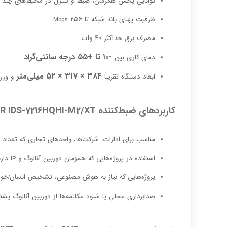
توانایی پخش همزمان، ضبط و کنترل در محیط‌های چند کا
ظرفیت پهنای باند شبکه تا ۲۵۶ Mbps
مصرف برق حداکثر ۴۰ وات
-۱۰ تا +۵۵ درجه سانتی‌گراد
دمای کاری بین
۳۸۴ × ۳۱۷ × ۵۲ میلی‌متر
ابعاد دستگاه تقریباً
و وزن کمت
کاربردهای ضبط‌کننده DVR IDS‑7216HQHI‑M2/XT
مناسب برای ادارات، شرکت‌ها، واحدهای تجاری که تعداد ز
استفاده در پروژه‌هایی که همزمان دوربین آنالوگ و IP دارند
پروژه‌هایی که نیاز به هوش مصنوعی، تشخیص انسان/خو
صدابرداری محلی یا شنود مکالمه‌ها از دوربین آنالوگ پشتیبانی می‌شود (l