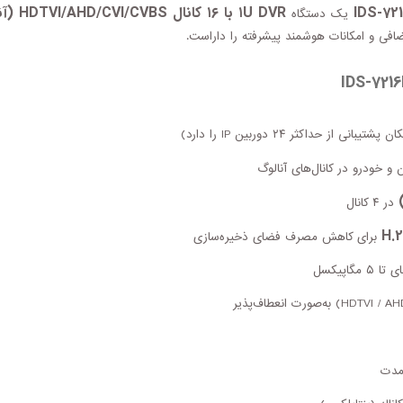
۱U DVR با ۱۶ کانال HDTVI/AHD/CVI/CVBS (آنالوگ)
یک دستگاه
بانی از حداکثر ۲۴ دوربین IP را دارد)
 خودرو در کانال‌های آنالوگ
در ۴ کانال
H.2
برای کاهش مصرف فضای ذخیره‌سازی
‌مدت