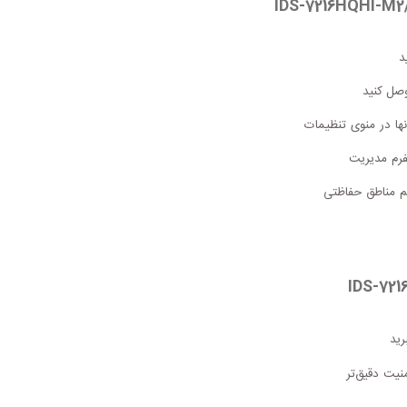
د
رید
نیت دقیق‌تر