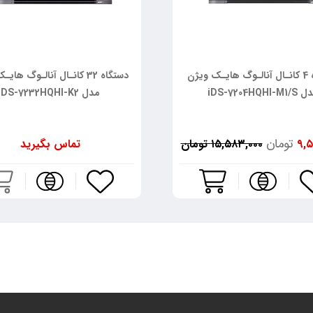
دستگاه 4 کانـال آنالـوگ هایـک ویژن
دستگاه 32 کانـال آنالـوگ ها
iDS-7204HQHI-M1
مدل DS-7232HQHI-K2
تومان
۹,۵
۱۵,۵۸۳,۰۰۰ تومان
تماس بگیرید