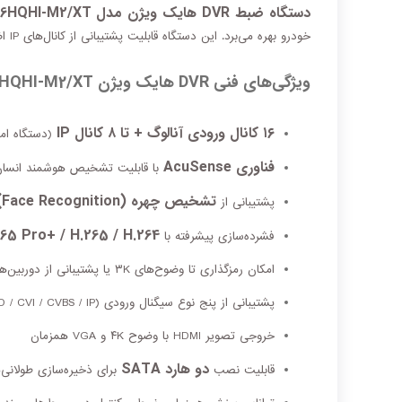
دستگاه ضبط DVR هایک ویژن مدل IDS‑7216HQHI‑M2/XT
خودرو بهره می‌برد. این دستگاه قابلیت پشتیبانی از کانال‌های IP اضافی و امکانات هوشمند پیشرفته را داراست.
ویژگی‌های فنی DVR هایک ویژن IDS‑7216HQHI‑M2/XT
۱۶ کانال ورودی آنالوگ + تا ۸ کانال IP
(دستگاه امکان پشتی
فناوری AcuSense
با قابلیت تشخیص هوشمند انسان و
تشخیص چهره (Face Recognition)
پشتیبانی از
65 Pro+ / H.265 / H.264
فشرده‌سازی پیشرفته با
امکان رمزگذاری تا وضوح‌های ۳K یا پشتیبانی از دوربین‌های تا ۵ مگاپیکسل
پشتیبانی از پنج نوع سیگنال ورودی (HDTVI / AHD / CVI / CVBS / IP) به‌صورت انعطاف‌پذیر
خروجی تصویر HDMI با وضوح ۴K و VGA همزمان
دو هارد SATA
قابلیت نصب
برای ذخیره‌سازی طولانی