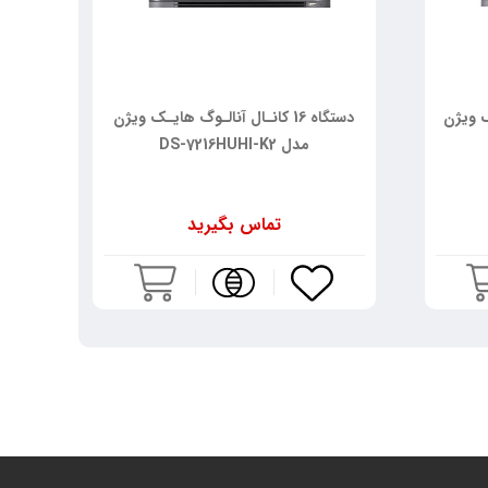
یـک ویژن
دستگاه 16 کانـال آنالـوگ هایـک ویژن
مدل DS-7216HUHI-K2
تماس بگیرید