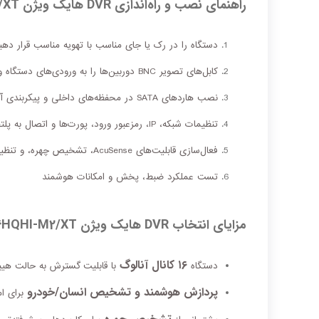
راهنمای نصب و راه‌اندازی DVR هایک ویژن IDS‑7216HQHI‑M2/XT
دستگاه را در رک یا جای مناسب با تهویه مناسب قرار دهی
کابل‌های تصویر BNC دوربین‌ها را به ورودی‌های دستگاه وصل کنید
نصب هاردهای SATA در محفظه‌های داخلی و پیکربندی آنها در منوی تنظیمات
تنظیمات شبکه، IP، رمزعبور ورود، پورت‌ها و اتصال به پلتفرم مدیریت
فعال‌سازی قابلیت‌های AcuSense، تشخیص چهره، و تنظیم مناطق حفاظتی
تست عملکرد ضبط، پخش و امکانات هوشمند
مزایای انتخاب DVR هایک ویژن IDS‑7216HQHI‑M2/XT
۱۶ کانال آنالوگ
دستگاه
با قابلیت گسترش به حالت هیب
پردازش هوشمند و تشخیص انسان/خودرو
برای ام