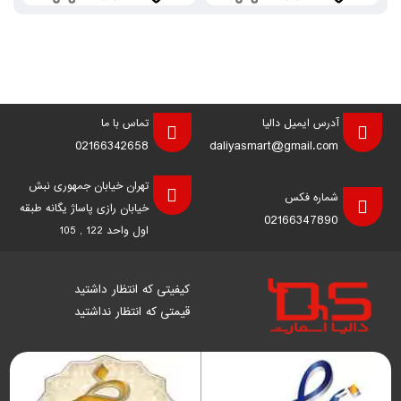
آدرس ایمیل دالیا
تماس با ما
02166342658
daliyasmart@gmail.com
تهران خیابان جمهوری نبش
شماره فکس
خیابان رازی پاساژ یگانه طبقه
02166347890
اول واحد 122 , 105
کیفیتی که انتظار داشتید
قیمتی که انتظار نداشتید