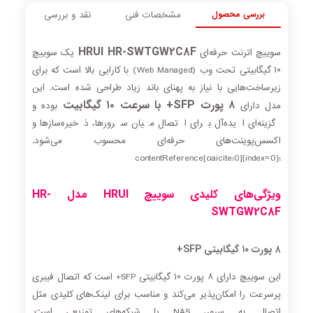
بررسی محصول
مشخصات فنی
نقد و بررسی
HRUI HR-SWTGW2C8F
سوییچ اترنت حرفه‌ای
یک سوییچ
۱۰ گیگابیتی تحت وب (Web Managed) با کارایی بالا است که برای
زیرساخت‌هایی با نیاز به پهنای باند زیاد طراحی شده است. این
۸ پورت SFP+ با سرعت ۱۰ گیگابیت
مدل دارای
بوده و
گزینه‌ای ایده‌آل برای اتصال میان سرورها، ذخیره‌سازها و
اکسس‌پوینت‌های حرفه‌ای محسوب می‌شود.
:contentReference[oaicite:0]{index=0}
ویژگی‌های کلیدی سوییچ HRUI مدل HR-
SWTGW2C8F
۸ پورت ۱۰ گیگابیتی SFP+
این سوییچ دارای ۸ پورت ۱۰ گیگابیتی SFP+ است که اتصال فیبری
پرسرعت را امکان‌پذیر می‌کند و مناسب برای لینک‌های کلیدی مثل
اتصال به سرور، NAS یا شبکه‌های توزیعی است.