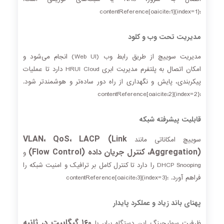
:contentReference[oaicite:1]{index=1}
مدیریت تحت وب و کلود
مدیریت سوییچ از طریق رابط وب (Web UI) انجام می‌شود و
امکان اتصال به پلتفرم مدیریت ابری HRUI Cloud دارد تا عملیات
پیکربندی، پایش و نگهداری از راه دور ساده‌تر و هوشمندتر شود.
:contentReference[oaicite:2]{index=2}
قابلیت پیشرفته شبکه
VLAN، QoS، LACP (Link
سوییچ امکاناتی مانند
Aggregation)، کنترل جریان داده (Flow Control)
و
DHCP Snooping را دارد تا کنترل کامل بر ترافیک و امنیت شبکه را
فراهم آورد. :contentReference[oaicite:3]{index=3}
پهنای باند زیاد و عملکرد پایدار
۱۶۰ گیگابیت در ثانیه
ظرفیت سوئیچینگ این دستگاه برابر با