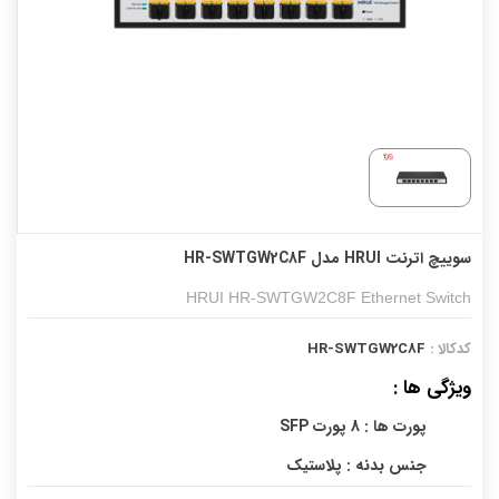
سوییچ اترنت HRUI مدل HR-SWTGW2C8F
HRUI HR-SWTGW2C8F Ethernet Switch
کدکالا :
HR-SWTGW2C8F
ویژگی ها :
پورت ها : 8 پورت SFP
جنس بدنه : پلاستیک