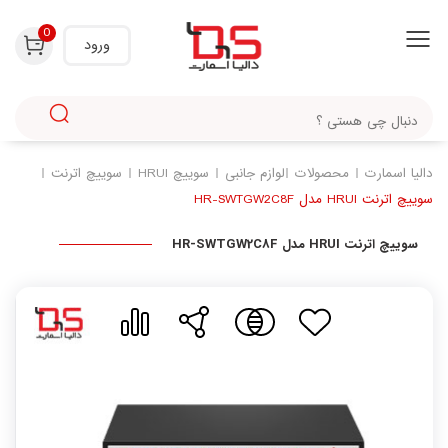
با استفاده از روش‌های زیر می‌توانید این صفحه را با دوستان خود به اشتراک بگذارید.
0
ورود
دالیا اسمارت
محصولات
لوازم جانبی
سوییچ HRUI
سوییچ اترنت
سوییچ اترنت HRUI مدل HR-SWTGW2C8F
سوییچ اترنت HRUI مدل HR-SWTGW2C8F