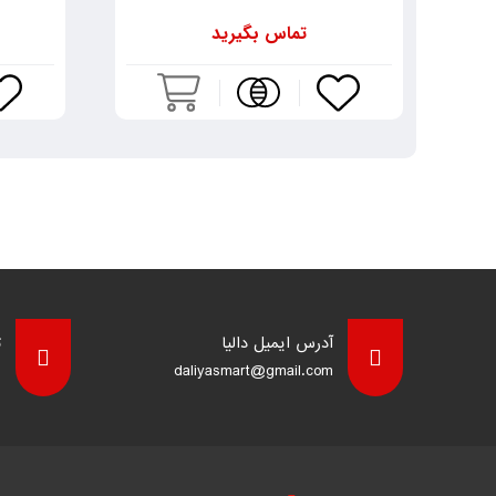
تماس بگیرید
آدرس ایمیل دالیا
ت
8
daliyasmart@gmail.com