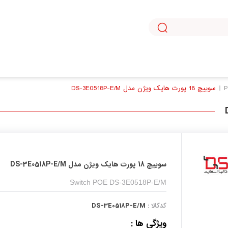
با استفاده از روش‌های زیر می‌توانید این صفحه را با دوستان خود به اشتراک بگذارید.
سوییچ 18 پورت هایک ویژن مدل DS-3E0518P-E/M
سوییچ 18 پورت هایک ویژن مدل DS-3E0518P-E/M
Switch POE DS-3E0518P-E/M
کدکالا :
DS-3E0518P-E/M
ویژگی ها :