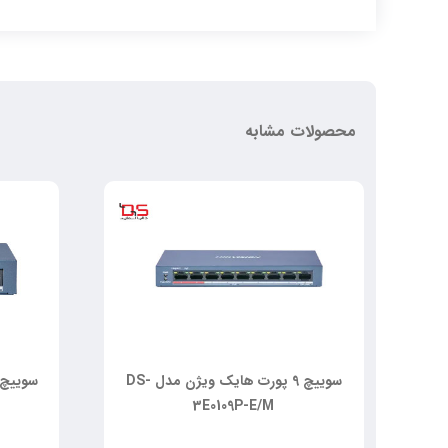
محصولات مشابه
 26 پورت هایک ویژن مدل DS-
سوییچ 9 پورت هایک ویژن مدل DS-
3E0109P-E/M