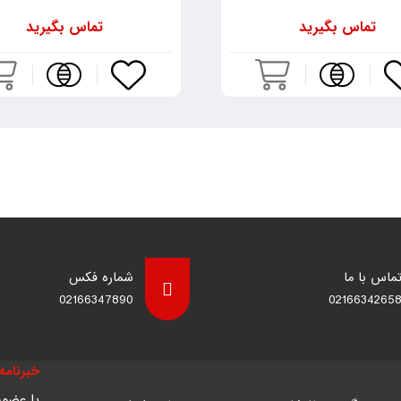
تماس بگیرید
تماس بگیرید
ماس با ما
شماره فکس
02166347890
0216634265
خبرنامه 
با عضوی