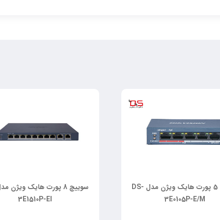
سوییچ 5 پورت هایک ویژن مدل DS-
3E1510P-EI
3E0105P-E/M