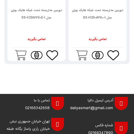
دوربین مداربسته تحت شبکه هایک ویژن
دوربین مداربسته تحت شبکه هایک ویژن
د
مدل DS-2CD1043G0-I
مدل DS-2CD1123G0E-I
تماس بگیرید
تماس بگیرید
آدرس ایمیل دالیا
تماس با ما
02166342658
daliyasmart@gmail.com
تهران خیابان جمهوری نبش
شماره فکس
خیابان رازی پاساژ یگانه طبقه
02166347890