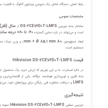
رابط اصلی دستگاه شامل یک خروجی ویدئوی آنالوگ با قابلیت س
مشخصات عمومی
DS-2CE76D0T-LMFS
متال (فلز)
ساختار بدنه دوربین
از
40- تا 60+ درجه سانتی‌گراد
است و می‌تواند در بازه دمایی گسترده
80 mm × Ø 85.1 mm
ابعاد جمع‌وجور (
) و وزن سبک حد
مستقیم است.
قیمت Hikvision DS-2CE76D0T-LMFS
در دالیا اسمارت، ما بر این باوریم که ارزش خرید یک محصول تنه
بدنه فلزی و نورپردازی هوشمند دوگانه، یکی از اقتصادی‌ترین و
LMFS
و دریافت مشاوره فنی رایگان برای پروژه‌های خود، می‌توا
نتیجه‌گیری
Hikvision DS-2CE76D0T-LMFS
دوربین سقفی
نمونه ب