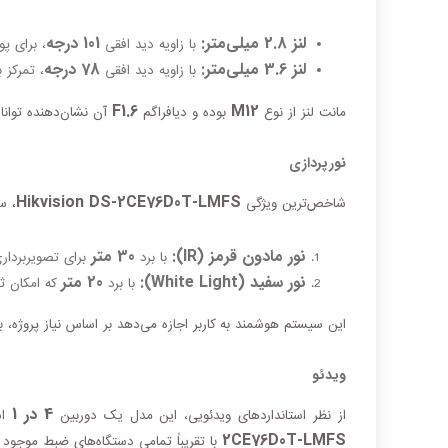
لنز 2.8 میلی‌متر:
101 درجه
با زاویه دید افقی
، برای پ
لنز 3.6 میلی‌متر:
78 درجه
با زاویه دید افقی
، تمرکز 
F1.6
M12
مانت لنز از نوع
بوده و دیافراگم
آن نشان‌دهنده توانای
نورپردازی
Hikvision DS-2CE76D0T-LMFS
شاخص‌ترین ویژگی
، س
نور مادون قرمز (IR):
30 متر
با برد
برای تصویربردار
نور سفید (White Light):
20 متر
با برد
که امکان ثب
این سیستم هوشمند به کاربر اجازه می‌دهد بر اساس نیاز پروژه،
ویدئو
4 در 1
از نظر استانداردهای ویدئویی، این مدل یک دوربین
اس
2CE76D0T-LMFS
با تقریباً تمامی دستگاه‌های ضبط موجود در