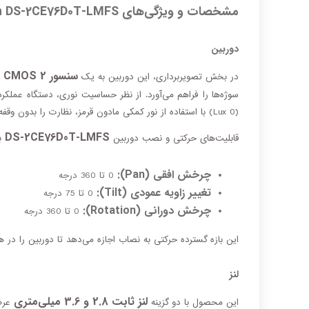
مشخصات و ویژگی‌های Hikvision DS-2CE76D0T-LMFS
دوربین
سنسور 2 MP CMOS
در بخش تصویربرداری، این دوربین به یک
سوژه‌ها را فراهم می‌آورد. از نظر حساسیت نوری، دستگاه عملکرد 
(0 Lux) با استفاده از نور کمکی مادون قرمز، نظارت را بدون وقفه ادامه می‌دهد.
DS-2CE76D0T-LMFS
قابلیت‌های حرکتی و نصب دوربین
ب
چرخش افقی (Pan):
0 تا 360 درجه
تغییر زاویه عمودی (Tilt):
0 تا 75 درجه
چرخش دورانی (Rotation):
0 تا 360 درجه
این بازه گسترده حرکتی به نصاب اجازه می‌دهد تا دوربین را در هر
لنز
لنز ثابت 2.8 و 3.6 میلی‌متری
این محصول با دو گزینه
عرضه