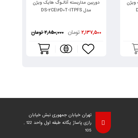
 ویژن
دوربین مداربسته آنالـوگ هایک ویژن
دور
مدل DS-2CE16D0T-ITPFS
تومان
۲,۱۳۷,۵۰۰
۲,۸۵۰,۰۰۰ تومان
تهران خیابان جمهوری نبش خیابان
رازی پاساژ یگانه طبقه اول واحد 122 ,
105