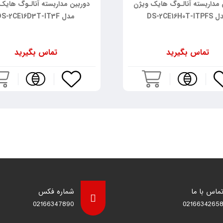
 مداربسته آنالـوگ هایک ویژن
دوربین مداربسته آنالـوگ هایک
DS-2CE16H0T-IT
مدل DS-2CE16D3T-IT3F
تماس بگیرید
تماس بگیرید
ماس با ما
شماره فکس
02166347890
0216634265