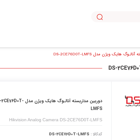
با استفاده از روش‌های زیر می‌توانید این صفحه را با دوستان خود به اشتراک بگذارید.
لـوگ هایک ویژن مدل DS-2CE76D0T-LMFS
32%
دوربین مداربسته آنالـوگ هایک ویژن مدل 0T
LMFS
Hikvision Analog Camera DS-2CE76D0T-LMFS
کدکالا :
DS-2CE76D0T-LMFS