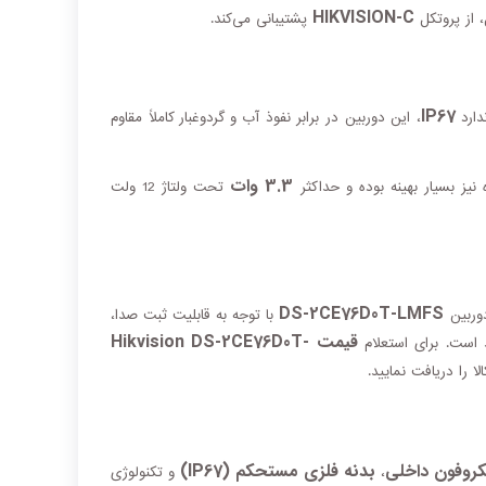
HIKVISION-C
 از پروتکل
پشتیبانی می‌کند.
IP67
دارد
، این دوربین در برابر نفوذ آب و گردوغبار کاملاً مقاوم
3.3 وات
یز بسیار بهینه بوده و حداکثر
تحت ولتاژ 12 ولت
DS-2CE76D0T-LMFS
دوربین
با توجه به قابلیت ثبت صدا،
قیمت Hikvision DS-2CE76D0T-
د است. برای استعلام
 را دریافت نمایید.
روفون داخلی
بدنه فلزی مستحکم (IP67)
،
و تکنولوژی