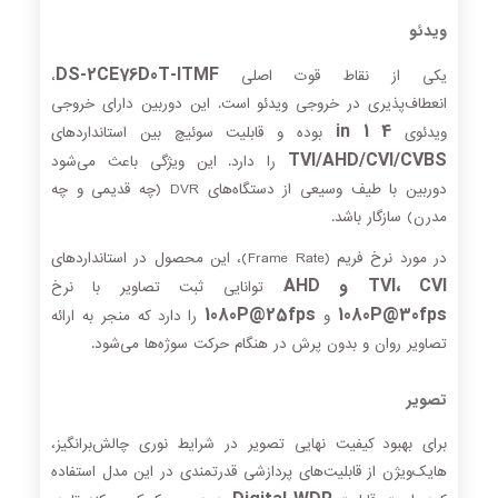
ویدئو
DS-2CE76D0T-ITMF
یکی از نقاط قوت اصلی
،
انعطاف‌پذیری در خروجی ویدئو است. این دوربین دارای خروجی
4 in 1
ویدئوی
بوده و قابلیت سوئیچ بین استانداردهای
TVI/AHD/CVI/CVBS
را دارد. این ویژگی باعث می‌شود
دوربین با طیف وسیعی از دستگاه‌های DVR (چه قدیمی و چه
مدرن) سازگار باشد.
در مورد نرخ فریم (Frame Rate)، این محصول در استانداردهای
TVI، CVI و AHD
توانایی ثبت تصاویر با نرخ
1080P@25fps
1080P@30fps
و
را دارد که منجر به ارائه
تصاویر روان و بدون پرش در هنگام حرکت سوژه‌ها می‌شود.
تصویر
برای بهبود کیفیت نهایی تصویر در شرایط نوری چالش‌برانگیز،
هایک‌ویژن از قابلیت‌های پردازشی قدرتمندی در این مدل استفاده