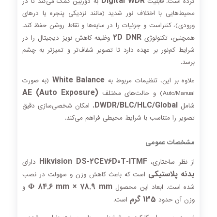
Digital WDR
کرده است. قابلیت
به دوربین کمک می‌کند تا در
محیط‌هایی با اختلاف نور شدید (مانند نزدیکی پنجره یا درهای
ورودی)، کنتراست و جزئیات را در سایه‌ها و نقاط روشن حفظ کند.
2D DNR
همچنین، تکنولوژی
وظیفه کاهش نویز دیجیتال را در
شرایط کم‌نور بر عهده دارد تا تصویر شفاف‌تر و تمیزتر به چشم
برسد.
White Balance
علاوه بر این، تنظیمات مربوط به
(به صورت
AE (Auto Exposure)
Auto/Manual) و حالت‌های مختلف
DWDR/BLC/HLC/Global
شامل
، امکان شخصی‌سازی دقیق
تصویر را متناسب با شرایط محیطی فراهم می‌کند.
مشخصات عمومی
Hikvision DS-2CE76D0T-ITMF
از نظر ساختاری،
دارای
بدنه پلاستیکی
است که باعث کاهش وزن و سهولت در نصب
Φ 84.6 mm × 78.9 mm
شده است. ابعاد این محصول
و
135 گرم
وزن آن حدود
است.