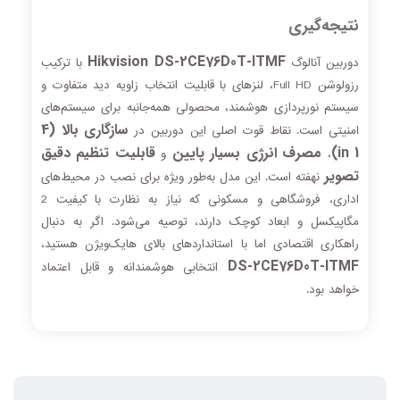
نتیجه‌گیری
Hikvision DS-2CE76D0T-ITMF
دوربین آنالوگ
با ترکیب
رزولوشن Full HD، لنزهای با قابلیت انتخاب زاویه دید متفاوت و
سیستم نورپردازی هوشمند، محصولی همه‌جانبه برای سیستم‌های
سازگاری بالا (4
امنیتی است. نقاط قوت اصلی این دوربین در
in 1)
مصرف انرژی بسیار پایین
قابلیت تنظیم دقیق
،
و
تصویر
نهفته است. این مدل به‌طور ویژه برای نصب در محیط‌های
اداری، فروشگاهی و مسکونی که نیاز به نظارت با کیفیت 2
مگاپیکسل و ابعاد کوچک دارند، توصیه می‌شود. اگر به دنبال
راهکاری اقتصادی اما با استانداردهای بالای هایک‌ویژن هستید،
DS-2CE76D0T-ITMF
انتخابی هوشمندانه و قابل اعتماد
خواهد بود.