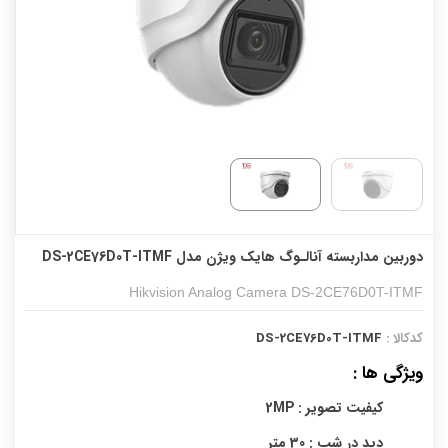
دوربین مداربسته آنالـوگ هایک ویژن مدل DS-2CE76D0T-ITMF
Hikvision Analog Camera DS-2CE76D0T-ITMF
کدکالا :
DS-2CE76D0T-ITMF
ویژگی ها :
کیفیت تصویر : 2MP
دید در شب : 30 متر