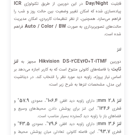
ICR
Day/Night
قابلیت
در این دوربین از طریق تکنولوژی
پیاده‌سازی شده که امکان تغییر وضعیت بین حالت روز و شب را
فراهم می‌سازد. همچنین، از نظر تنظیمات کاربردی، امکان مدیریت
Auto / Color / BW
حالت‌های تصویربرداری به صورت
فراهم
شده است.
لنز
Hikvision DS-2CE76D0T-ITMF
لنز
دوربین
مجهز به
ثابت
با فاصله‌های کانونی متنوع است که به کاربر اجازه می‌دهد بر
اساس نیاز پروژه، زاویه دید مورد نظر را انتخاب کند. در دیتاشیت
این مدل، مشخصات لنزها به شرح زیر است:
لنز 2.8 mm:
106.4°
57.9°
دارای زاویه دید افقی
، عمودی
و
124.6°
قطری
. این لنز برای پوشش دادن محیط‌های وسیع و
فضاهای باز با زاویه دید گسترده بسیار مناسب است.
لنز 3.6 mm:
79.6°
43.5°
دارای زاویه دید افقی
، عمودی
و
93.7°
قطری
. این فاصله کانونی تعادلی میان پوشش محیط و