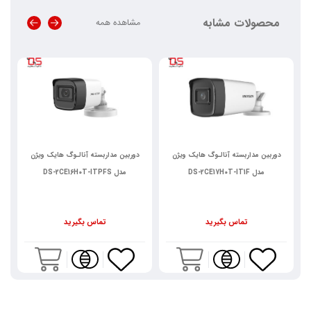
محصولات مشابه
مشاهده همه
دوربین مداربسته آنالـوگ هایک ویژن
دوربین مداربسته آنالـوگ هایک ویژن
مدل DS-2CE17H0T-IT1F
مدل DS-2CE16H0T-ITPFS
تماس بگیرید
تماس بگیرید