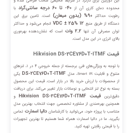
این دوربین برای کارکرد در شرایط محیطی سخت طراحی شده و
40- تا 60 درجه سانتی‌گراد
محدوده دمای کاری آن از
با
90% (بدون میعان)
رطوبت حداکثر
است. تامین برق این
12 VDC ± 25%
دستگاه از طریق منبع
انجام می‌شود و حداکثر
2.2 وات
توان مصرفی آن تنها
است که نشان‌دهنده بهره‌وری
بالای انرژی در این مدل است.
قیمت Hikvision DS-2CE76D0T-ITMF
با توجه به ویژگی‌های فنی برجسته از جمله خروجی ۴ در ۱، لنزهای
DS-2CE76D0T-ITMF
متنوع و قابلیت Smart IR، مدل
یکی
از محصولات با ارزش خرید بالا در بازار است. قیمت این محصول
بسته به نوع لنز انتخابی و نوسانات بازار تغییر می‌کند. برای دریافت
قیمت Hikvision DS-2CE76D0T-ITMF
دقیق‌ترین
و
همچنین بهره‌مندی از مشاوره تخصصی جهت انتخاب بهترین مدل
دالیا اسمارت
متناسب با پروژه خود، می‌توانید با کارشناسان
تماس
بگیرید. ما در دالیا اسمارت همراه شما هستیم تا بهترین تجهیزات
را با قیمتی رقابتی تهیه کنید.