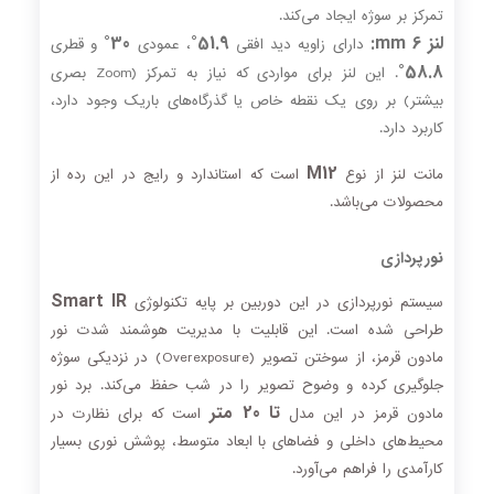
تمرکز بر سوژه ایجاد می‌کند.
لنز 6 mm:
51.9°
30°
دارای زاویه دید افقی
، عمودی
و قطری
58.8°
. این لنز برای مواردی که نیاز به تمرکز (Zoom بصری
بیشتر) بر روی یک نقطه خاص یا گذرگاه‌های باریک وجود دارد،
کاربرد دارد.
M12
مانت لنز از نوع
است که استاندارد و رایج در این رده از
محصولات می‌باشد.
نورپردازی
Smart IR
سیستم نورپردازی در این دوربین بر پایه تکنولوژی
طراحی شده است. این قابلیت با مدیریت هوشمند شدت نور
مادون قرمز، از سوختن تصویر (Overexposure) در نزدیکی سوژه
جلوگیری کرده و وضوح تصویر را در شب حفظ می‌کند. برد نور
تا 20 متر
مادون قرمز در این مدل
است که برای نظارت در
محیط‌های داخلی و فضاهای با ابعاد متوسط، پوشش نوری بسیار
کارآمدی را فراهم می‌آورد.