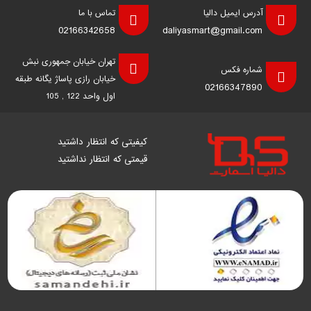
آدرس ایمیل دالیا
تماس با ما
02166342658
daliyasmart@gmail.com
تهران خیابان جمهوری نبش
شماره فکس
خیابان رازی پاساژ یگانه طبقه
02166347890
اول واحد 122 , 105
کیفیتی که انتظار داشتید
قیمتی که انتظار نداشتید