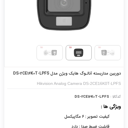
دوربین مداربسته آنالـوگ هایک ویژن مدل DS-2CE16K0T-LPFS
Hikvision Analog Camera DS-2CE16K0T-LPFS
کدکالا :
DS-2CE16K0T-LPFS
ویژگی ها :
کیفیت تصویر : 6 مگاپیکسل
قابلیت ضبط صدا : دارد