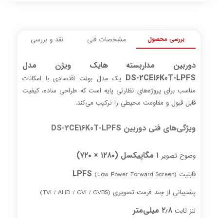
بررسی محصول
مشخصات فنی
نقد و بررسی
دوربین مداربسته هایک ویژن مدل
DS‑2CE16K0T‑LPFS
یک مدل بولت اقتصادی با امکانات
مناسب برای پروژه‌های نظارتی پایه است که طراحی ساده، کیفیت
قابل قبول و مقاومت محیطی را ترکیب می‌کند.
ویژگی‌های فنی دوربین DS‑2CE16K0T‑LPFS
۱ مگاپیکسل (۱۲۸۰ × ۷۲۰)
وضوح تصویر
LPFS
قابلیت
(Low Power Forward Screen)
پشتیبانی از چند فرمت تصویری (TVI / AHD / CVI / CVBS)
۲٫۸ میلی‌متر
لنز ثابت