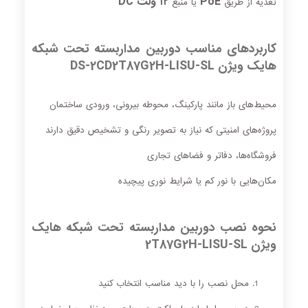
PoE
۱۲ ولت DC
تغذیه از طریق
یا منبع
کاربردهای مناسب دوربین مداربسته تحت شبکه
هایک ویژن DS‑2CD2T87G2H‑LISU‑SL
محیط‌های باز مانند پارکینگ، محوطه بیرونی، ورودی ساختمان
پروژه‌های امنیتی که نیاز به تصویر رنگی و تشخیص دقیق دارند
فروشگاه‌ها، دفاتر و فضاهای تجاری
مکان‌هایی با نور کم یا شرایط نوری پیچیده
نحوه نصب دوربین مداربسته تحت شبکه هایک
ویژن 2T87G2H‑LISU‑SL
محل نصب را با دید مناسب انتخاب کنید