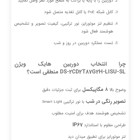
دوربین را با پایه یا براکت به سطح مورد نظر وصل نمایید
کابل شبکه PoE یا کابل تغذیه متصل شود
تنظیم لنز موتورایز، نور ترکیبی، کیفیت تصویر و تشخیص
هوشمند فعال شود
تست عملکرد دوربین در روز و شب
چرا انتخاب دوربین هایک ویژن
DS‑2CD2T87G2H‑LISU‑SL منطقی است؟
۸ مگاپیکسل
وضوح بالا
برای ثبت جزئیات دقیق
تصویر رنگی در شب
با نور ترکیبی Smart Light
تشخیص هوشمند هدف برای امنیت مطلوب
IP67
طراحی مقاوم با استاندارد
لنز موتورایز برای تطبیق میدان دید