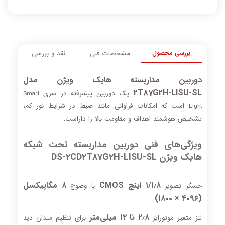
بررسی محصول
مشخصات فنی
نقد و بررسی
دوربین مداربسته هایک ویژن مدل
2T87G2H‑LISU‑SL
یک دوربین پیشرفته در سری Smart
Light است که امکانات فراوانی مانند ضبط در شرایط نور کم،
تشخیص هوشمند اهداف و مقاومت بالا را داراست.
ویژگی‌های فنی دوربین مداربسته تحت شبکه
هایک ویژن DS‑2CD2T87G2H‑LISU‑SL
۱/۱٫۸ اینچ CMOS
۸ مگاپیکسل
حسگر تصویر
با وضوح
(۴۰۹۶ × ۱۸۰۰)
۲٫۸ تا ۱۲ میلی‌متر
لنز متغیر موتورایز
برای تنظیم میدان دید