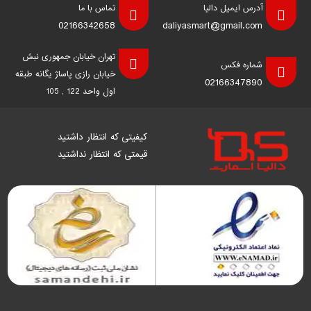
آدرس ایمیل دالیا
تماس با ما
02166342658
daliyasmart@gmail.com
تهران خیابان جمهوری نبش
شماره فکس
خیابان رازی پاساژ یگانه طبقه
02166347890
اول واحد 122 , 105
کیفیتی که انتظار داشتید
قیمتی که انتظار نداشتید