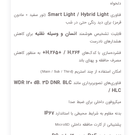
دلخواه
Smart Light / Hybrid Light
فناوری
(نور سفید + مادون
قرمز) برای دید رنگی حتی در شب
انسان و وسیله نقلیه
قابلیت تشخیص هوشمند
برای کاهش
هشدارهای نادرست
H.265+ / H.264+
فشرده‌سازی با کدک‌های
به منظور کاهش
مصرف حافظه و پهنای باند
امکان استفاده از چند استریم (Main / Sub / Third)
WDR 120 dB
3D DNR
BLC
فناوری‌های تصویربرداری مانند
،
،
/ HLC
میکروفون داخلی برای ضبط صدا
IP67
بدنه مقاوم به شرایط محیطی با استاندارد
پشتیبانی از کارت حافظه داخلی MicroSD