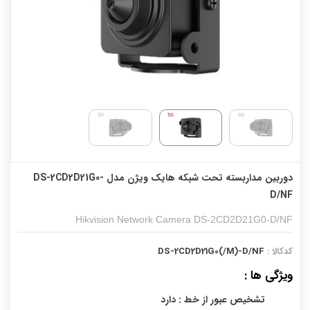
دوربین مداربسته تحت شبکه هایک ویژن مدل DS-2CD2D21G0-
D/NF
Hikvision Network Camera DS-2CD2D21G0-D/NF
کدکالا :
DS-2CD2D21G0(/M)-D/NF
ویژگی ها :
تشخیص عبور از خط : دارد