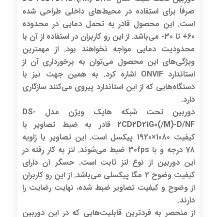
صرفاً برای استفاده در محیط‌های داخلی طراحی شده
است. این محصول قادر به تحمل دمایی در محدوده
60+ تا 30- می‌باشد. از این رو کاربران در استفاده از آن با
محدودیت دمایی مواجه نخواهند بود. از مهمترین
ویژگی‌های این محصول می‌توان به برخورداری آن از
استاندارد ONVIF اشاره کرد. به همین جهت نیز با
دستگاه‌هایی که از این استاندارد پیروی می‌کنند سازگاری
دارد.
دوربین تحت شبکه هایک ویژن مدل
DS-
2CD2D21G0(/M)-D/NF
قادر به ضبط تصاویر با
کیفیت 1080×1920 پیکسل است. این تصاویر با زاویه
78 درجه و با 30fps ضبط می‌شوند. لنز به کار رفته در
این دوربین از نوع لنز ثابت است. حسگر آن دارای
کیفیت وضوح 2 مگا پیکسلی می‌باشد. از این رو کاربران
از وضوح و کیفیت تصاویر ضبط شده، نهایت رضایت را
دارند.
از منحصر به فردترین قابلیت‌هایی که در این دوربین