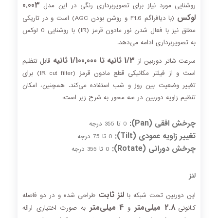
0.003
روشنایی مورد نیاز برای تصویربرداری رنگی در این مدل
لوکس
(با دیافراگم F1.6 و روشن بودن AGC) است و در تاریکی
مطلق نیز با فعال شدن نور مادون قرمز (IR) با روشنایی 0 لوکس
به تصویربرداری ادامه می‌دهد.
1/3 ثانیه تا 1/100,000 ثانیه
سرعت شاتر دوربین از
قابل تنظیم
است و از فیلتر مکانیکی قطع مادون قرمز (IR cut filter) برای
تغییر وضعیت بین روز و شب استفاده می‌کند. همچنین، امکان
تنظیم زاویه دوربین در سه محور به شرح زیر است:
چرخش افقی (Pan):
0 تا 355 درجه
تغییر زاویه عمودی (Tilt):
0 تا 75 درجه
چرخش دورانی (Rotate):
0 تا 355 درجه
لنز
لنز ثابت
این دوربین تحت شبکه با
طراحی شده و در دو فاصله
2.8 میلی‌متر
4 میلی‌متر
کانونی
و
به صورت اختیاری ارائه