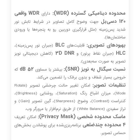
محدوده دینامیکی گسترده (WDR):
WDR واقعی
دارای
120 دسی‌بل
جهت وضوح کامل تصاویر در شرایط تابش نور
شدید پس‌زمینه (مثل قرارگیری دوربین رو به پنجره‌ها یا ورودی
ساختمان‌ها).
بهبودهای تصویری:
BLC
قابلیت‌های
(جبران نور پس‌زمینه)،
3D DNR
HLC
(جبران نقاط پرنور) و
(کاهش دیجیتالی نویز
تصویر به صورت سه‌بعدی).
نسبت سیگنال به نویز (SNR):
52 dB
بیشتر یا مساوی
که
خروجی بسیار شفاف و بدون برفک را تضمین می‌کند.
تنظیمات تصویر:
امکان تغییر حالت چرخشی تصویر (Rotate
Mode)، میزان اشباع رنگ (Saturation)، روشنایی (Brightness)،
کنتراست (Contrast)، وضوح (Sharpness)، گین تصویر (Gain) و
تراز سفیدی (White Balance) از طریق نرم‌افزار یا مرورگر وب.
ماسک محدوده شخصی (Privacy Mask):
امکان تعریف
4 محدوده چندضلعی
برنامه‌ریزی‌شده برای پوشاندن بخش‌های
حساس تصویر.