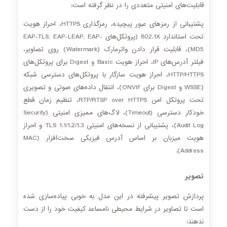
قابلیت‌های امنیتی متعددی را در نظر گرفته است:
پشتیبانی از رمزهای عبور پیچیده، رمزگذاری HTTPS، احراز هویت
تحت استاندارد 802.1X (پروتکل‌های EAP-TLS, EAP-LEAP, EAP-
MD5)، قابلیت قرار دادن واترمارک (Watermark) روی تصاویر،
فیلتر آدرس‌های IP، احراز هویت Basic و Digest برای پروتکل‌های
HTTP/HTTPS، احراز هویت سازگار با پروتکل‌های دسترسی شبکه
(WSSE و Digest برای ONVIF)، انتقال داده‌های صوتی و تصویری
تحت پروتکل امن RTP/RTSP over HTTPS، تنظیم زمان قطع
خودکار دسترسی (Timeout)، لاگ‌های ممیزی امنیتی (Security
Audit Log)، پشتیبانی از نسخه‌های امنیتی TLS 1.1/1.2/1.3 و احراز
هویت میزبان بر اساس آدرس فیزیکی سخت‌افزار (MAC
Address).
تصویر
پردازش تصویر پیشرفته در این مدل به خوبی پیاده‌سازی شده
است تا تصاویر در شرایط محیطی نامساعد کیفیت خود را از دست
ندهند: