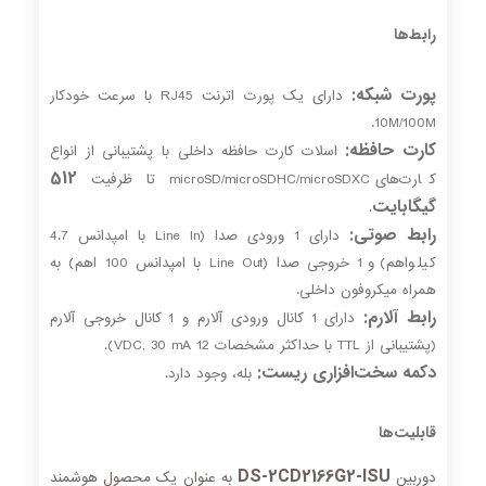
رابط‌ها
پورت شبکه:
دارای یک پورت اترنت RJ45 با سرعت خودکار
10M/100M.
کارت حافظه:
اسلات کارت حافظه داخلی با پشتیبانی از انواع
512
کارت‌های microSD/microSDHC/microSDXC تا ظرفیت
گیگابایت
.
رابط صوتی:
دارای 1 ورودی صدا (Line In با امپدانس 4.7
کیلواهم) و 1 خروجی صدا (Line Out با امپدانس 100 اهم) به
همراه میکروفون داخلی.
رابط آلارم:
دارای 1 کانال ورودی آلارم و 1 کانال خروجی آلارم
(پشتیبانی از TTL با حداکثر مشخصات 12 VDC, 30 mA).
دکمه سخت‌افزاری ریست:
بله، وجود دارد.
قابلیت‌ها
DS-2CD2166G2-ISU
دوربین
به عنوان یک محصول هوشمند