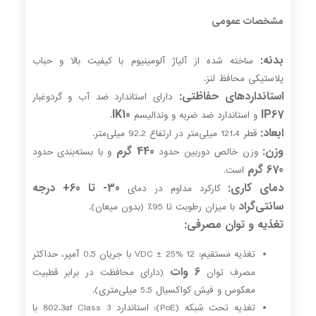
مشخصات عمومی
بدنه:
ساخته شده از آلیاژ آلومینیوم با کیفیت بالا و حباب
پلاستیکی محافظ لنز.
استانداردهای حفاظتی:
دارای استاندارد ضد آب و گردوغبار
IK10
IP67
و استاندارد ضد ضربه و وندالیسم
.
ابعاد:
قطر 121.4 میلی‌متر در ارتفاع 92.2 میلی‌متر.
وزن:
440 گرم
وزن خالص دوربین حدود
و با بسته‌بندی حدود
670 گرم
است.
دمای کاری:
30- تا 60+ درجه
کارکرد مداوم در دمای
سانتی‌گراد
با میزان رطوبت تا 95٪ (بدون میعان).
تغذیه و توان مصرفی:
تغذیه مستقیم: 12 VDC ± 25% با جریان 0.5 آمپر، حداکثر
6 وات
مصرف توان
(دارای محافظت در برابر قطبیت
معکوس و فیش کواکسیال 5.5 میلی‌متری).
تغذیه تحت شبکه (PoE): استاندارد 802.3af Class 3 با