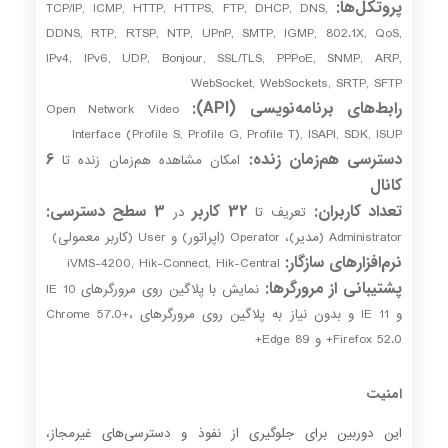
پروتکل‌ها:
TCP/IP, ICMP, HTTP, HTTPS, FTP, DHCP, DNS,
DDNS, RTP, RTSP, NTP, UPnP, SMTP, IGMP, 802.1X, QoS,
IPv4, IPv6, UDP, Bonjour, SSL/TLS, PPPoE, SNMP, ARP,
WebSocket, WebSockets, SRTP, SFTP
رابط‌های برنامه‌نویسی (API):
Open Network Video
Interface (Profile S, Profile G, Profile T), ISAPI, SDK, ISUP
دسترسی هم‌زمان زنده:
6
امکان مشاهده هم‌زمان زنده تا
کانال
تعداد کاربران:
32 کاربر
3 سطح دسترسی:
تعریف تا
در
Administrator (مدیر)، Operator (اپراتور) و User (کاربر معمولی)
نرم‌افزارهای سازگار:
iVMS-4200, Hik-Connect, Hik-Central
پشتیبانی از مرورگرها:
نمایش با پلاگین روی مرورگرهای IE 10
و IE 11 و بدون نیاز به پلاگین روی مرورگرهای Chrome 57.0+،
Firefox 52.0+ و Edge 89+
امنیت
این دوربین برای جلوگیری از نفوذ و دسترسی‌های غیرمجاز،