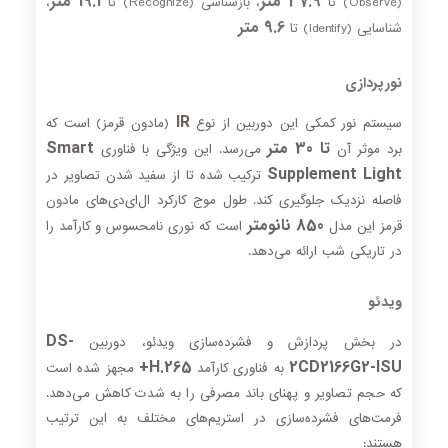
37.9 متر
19.1 متر
(Observe) تا
، بازشناسی (Recognize) تا
،
9.6 متر
شناسایی (Identify) تا
نورپردازی
IR
سیستم نور کمکی این دوربین از نوع
(مادون قرمز) است که
تا 30 متر
Smart
برد موثر آن
می‌رسد. این ویژگی با فناوری
Supplement Light
ترکیب شده تا از سفید شدن تصاویر در
فاصله نزدیک جلوگیری کند. طول موج کارکرد ال‌ای‌دی‌های مادون
850 نانومتر
قرمز این مدل
است که نوری نامحسوس و کارآمد را
در تاریکی شب ارائه می‌دهد.
ویدئو
DS-
در بخش پردازش و فشرده‌سازی ویدئو، دوربین
H.265+
2CD2166G2-ISU
به فناوری کارآمد
مجهز شده است
که حجم تصاویر و پهنای باند مصرفی را به شدت کاهش می‌دهد.
فرمت‌های فشرده‌سازی در استریم‌های مختلف به این ترتیب
هستند: