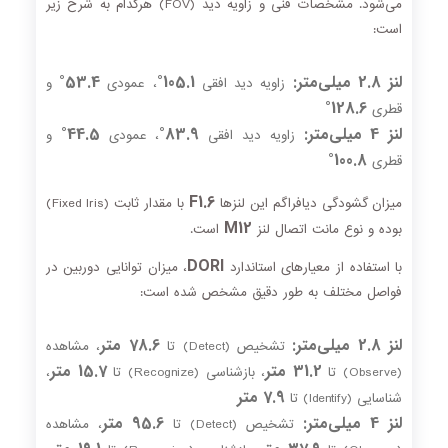
می‌شود. مشخصات فنی و زاویه دید (FOV) هرکدام به شرح زیر
است:
لنز 2.8 میلی‌متر:
105.1°
53.4°
زاویه دید افقی
، عمودی
و
128.6°
قطری
لنز 4 میلی‌متر:
83.9°
44.5°
زاویه دید افقی
، عمودی
و
100.8°
قطری
F1.6
میزان گشودگی دیافراگم این لنزها
با مقدار ثابت (Fixed Iris)
M12
بوده و نوع مانت اتصال لنز
است.
DORI
با استفاده از معیارهای استاندارد
، میزان توانایی دوربین در
فواصل مختلف به طور دقیق مشخص شده است:
لنز 2.8 میلی‌متر:
78.6 متر
تشخیص (Detect) تا
، مشاهده
31.2 متر
15.7 متر
(Observe) تا
، بازشناسی (Recognize) تا
،
7.9 متر
شناسایی (Identify) تا
لنز 4 میلی‌متر:
95.6 متر
تشخیص (Detect) تا
، مشاهده