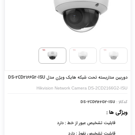
دوربین مداربسته تحت شبکه هایک ویژن مدل DS-2CD2166G2-ISU
Hikvision Network Camera DS-2CD2166G2-ISU
کدکالا :
DS-2CD2166G2-ISU
ویژگی ها :
قابلیت تشخیص عبور از خط : دارد
قابلیت تشخیص نفوذ : دارد