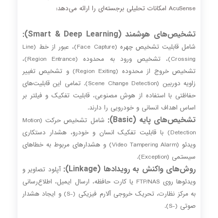
AcuSense امکانات تحلیلی برجسته‌ای را ارائه می‌دهد:
تشخیص‌های هوشمند (Smart & Deep Learning):
شامل قابلیت تشخیص چهره (Face Capture)، عبور از خط (Line
Crossing)، تشخیص ورود به محدوده (Region Entrance)،
تشخیص خروج از محدوده (Region Exiting) و تشخیص تغییر
زاویه دوربین (Scene Change Detection). تمامی این قابلیت‌های
حفاظتی با استفاده از هوش مصنوعی، قابلیت تفکیک و فیلتر بر
اساس اهداف انسانی و خودرویی را دارند.
تشخیص‌های پایه (Basic):
شامل تشخیص حرکت (Motion
Detection) با قابلیت تفکیک انسان و خودرو، هشدار دستکاری
ویدئو (Video Tampering Alarm) و هشدارهای مربوط به خطاهای
سیستمی (Exception).
روش‌های واکنش به رویدادها (Linkage):
آپلود تصاویر و
ویدئوها روی FTP/NAS یا کارت حافظه، ارسال ایمیل، اطلاع‌رسانی
به مرکز نظارت، تحریک خروجی آلارم فیزیکی (-S) و ایجاد هشدار
صوتی (-S).