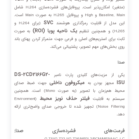
(متغیر) امکان‌پذیر است. پروفایل‌های فشرده‌سازی H.264 شامل
Baseline, Main و High و پروفایل H.265 به صورت Main است.
SVC
این مدل از قابلیت رمزگذاری هوشمند
(برای H.264 و
یک ناحیه پویا (ROI)
H.265) و همچنین تنظیم
به صورت
ثابت برای استریم‌های اصلی و فرعی جهت متمرکز کردن پهنای باند
روی بخش‌های مهم تصویر، پشتیبانی می‌کند.
صدا
DS-2CD2166G2-
یکی از مزیت‌های کلیدی پارت نامبر
ISU
میکروفون داخلی
مجهز بودن به
جهت ضبط صدای
محیط هم‌زمان با تصویر (به صورت Mono) است. همچنین
فیلتر حذف نویز محیط
سیستم به قابلیت
(Environment
Noise Filtering) تجهیز شده تا خروجی صدای واضح‌تری ارائه
دهد.
فرمت‌های فشرده‌سازی صدا:
G.711/G.722.1/G.726/MP2L2/PCM/MP3/AAC-LC