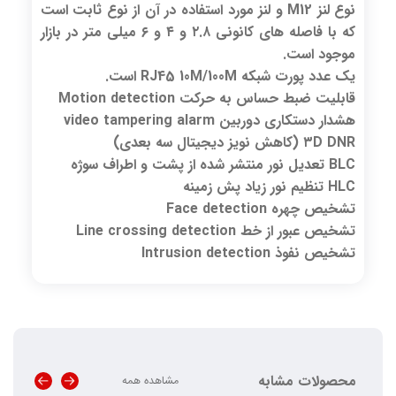
نوع لنز M12 و لنز مورد استفاده در آن از نوع ثابت است
که با فاصله های کانونی ۲.۸ و ۴ و ۶ میلی متر در بازار
موجود است.
یک عدد پورت شبکه RJ45 10M/100M است.
قابلیت ضبط حساس به حرکت Motion detection
هشدار دستکاری دوربین video tampering alarm
۳D DNR (کاهش نویز دیجیتال سه بعدی)
BLC تعدیل نور منتشر شده از پشت و اطراف سوژه
HLC تنظیم نور زیاد پش زمینه
تشخیص چهره Face detection
تشخیص عبور از خط Line crossing detection
تشخیص نفوذ Intrusion detection
محصولات مشابه
مشاهده همه