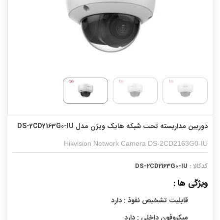
دوربین مداربسته تحت شبکه هایک ویژن مدل DS-2CD2163G0-IU
Hikvision Network Camera DS-2CD2163G0-IU
کدکالا :
DS-2CD2163G0-IU
ویژگی ها :
قابلیت تشخیص نفوذ : دارد
میکروفون داخلی : دارد