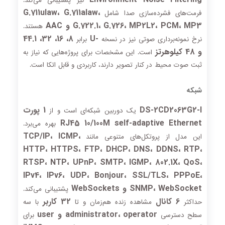
نیز پشتیبانی می‌کند.
G.711ulaw، G.711alaw،
فرمت‌های فشرده‌سازی صدا شامل
G.722.1، G.726، MP2L2، PCM، MP3 و AAC
هستند.
8، 16، 32، 44.1
-U
نرخ نمونه‌برداری صوتی نیز در نسخه
برابر
و 48 کیلوهرتز
است. این مشخصات برای پروژه‌هایی که نیاز به
ثبت صوت محیط در کنار تصویر دارند، کاربردی و قابل اتکا است.
شبکه
DS-2CD2063G2-I
1 پورت
یک دوربین شبکه‌ای است و از
RJ45 10/100M self-adaptive Ethernet
بهره می‌برد.
TCP/IP، ICMP،
این مدل از پروتکل‌های متنوعی مانند
HTTP، HTTPS، FTP، DHCP، DNS، DDNS، RTP،
RTSP، NTP، UPnP، SMTP، IGMP، 802.1X، QoS،
IPv4، IPv6، UDP، Bonjour، SSL/TLS، PPPoE،
SNMP، WebSocket و WebSockets
پشتیبانی می‌کند.
6 کانال
32 کاربر
حداکثر
مشاهده زنده هم‌زمان و تا
با سه
administrator، operator و user
سطح دسترسی
برای