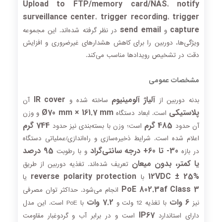
Upload to FTP/memory card/NAS
notify
،
surveillance center
trigger recording
trigger
،
،
send email
capture
و
در نظر گرفته شده‌اند. این مجموعه
ویژگی‌ها، دوربین را برای کاهش هشدارهای غیرضروری و افزایش
دقت در تشخیص رویدادها مناسب می‌کند.
مشخصات عمومی
آلیاژ آلومینیوم
IR cover
بدنه دوربین از
ساخته شده و
آن
پلاستیکی
Ø70 mm × 161.7 mm
است. ابعاد دستگاه
و وزن
485 گرم
744 گرم
آن حدود
است؛ وزن با بسته‌بندی نیز حدود
اعلام شده است. شرایط ذخیره‌سازی و راه‌اندازی/عملیاتی دستگاه
30- تا 60+ درجه سانتی‌گراد
95 درصد
در بازه
و با رطوبت
یا کمتر، بدون میعان
تعریف شده‌اند. تغذیه دوربین از طریق
reverse polarity protection
12VDC ± 25%
با
یا
PoE 802.3af Class 3
انجام می‌شود. حداکثر توان مصرفی
6 وات
7.2 وات
نیز
با تغذیه 12 ولت و
با PoE است. این مدل
IP67
دارای استاندارد
است و در برابر آب و گردوغبار مقاومت