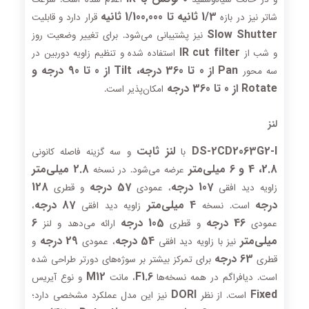
1/3 ثانیه تا 1/100,000 ثانیه
شاتر نیز در بازه
قرار دارد و قابلیت
Slow Shutter
نیز پشتیبانی می‌شود. برای تغییر وضعیت روز
IR cut filter
و شب از
استفاده شده و تنظیم زاویه دوربین در
Pan از 0 تا 360 درجه، Tilt از 0 تا 90 درجه و
سه محور
Rotate از 0 تا 360 درجه
امکان‌پذیر است.
لنز
DS-2CD2063G2-I
لنز ثابت
با
و سه گزینه فاصله کانونی
2.8، 4 و 6 میلی‌متر
2.8 میلی‌متر
عرضه می‌شود. در نسخه
107 درجه
57 درجه
128
زاویه دید افقی
، عمودی
و قطری
درجه
4 میلی‌متر
87 درجه
است. نسخه
زاویه دید افقی
،
46 درجه
105 درجه
6
عمودی
و قطری
ارائه می‌دهد و لنز
میلی‌متر
54 درجه
29 درجه
نیز با زاویه دید افقی
، عمودی
و
63 درجه
قطری
برای تمرکز بیشتر بر سوژه‌های دورتر طراحی شده
M12
F1.6
است. دیافراگم در همه نسخه‌ها
، مانت
و نوع آیریس
DORI
Fixed
است. از نظر
نیز این مدل عملکرد مشخصی دارد؛