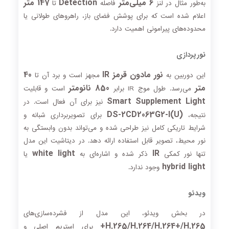
6 میلی‌متر
Detection
147 متر
به‌طور مثال در لنز
فاصله
تا
اعلام شده است که برای پوشش فضای باز، راهروهای طولانی یا
محدوده‌های پیرامونی اهمیت دارد.
نورپردازی
نور مادون قرمز IR
40
این دوربین به
مجهز است و برد آن تا
متر
850 نانومتر
می‌رسد. طول موج IR برابر
است و قابلیت
Smart Supplement Light
نیز برای آن فعال است. در
DS-2CD2063G2-I(U)
نتیجه،
برای تصویربرداری شبانه و
شرایط تاریکی کامل نیز طراحی شده و می‌تواند بدون وابستگی به
نور محیط، تصویر قابل استفاده ارائه دهد. در دیتاشیت این مدل
white light
IR
تنها نور کمکی
ذکر شده و اشاره‌ای به
یا
hybrid light
وجود ندارد.
ویدئو
در بخش ویدئو، این مدل از فشرده‌سازی‌های
H.265/H.264/H.264+/H.265+
برای استریم اصلی و