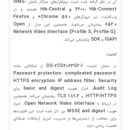
iVMS-
آن در نظر گرفته شده است. نرم‌افزارهای سازگار شامل
4200، Hik-Connect و Hik-Central
هستند و در
Firefox
Chrome 57.0+
وب‌کلاینت نیز مرورگرهای
و
Open
52.0+
پشتیبانی می‌شوند. همچنین این مدل از
Network Video Interface (Profile S, Profile G)
،
SDK
ISAPI
و
پشتیبانی می‌کند.
امنیت
DS-2CD2063G2-I
در بخش امنیت،
از امکاناتی مانند
Password protection
complicated password
،
،
HTTPS encryption
IP address filter
Security
،
،
basic and digest
Audit Log
، احراز هویت
برای
TLS 1.1/1.2
HTTP/HTTPS
، و
پشتیبانی می‌کند. همچنین
Open Network Video Interface
در ارتباط با
، احراز
WSSE and digest
هویت
نیز ذکر شده است. این قابلیت‌ها
برای حفاظت از دسترسی‌ها و مدیریت امن‌تر ارتباطات شبکه‌ای
اهمیت زیادی دارند.