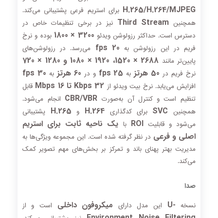
H.265/H.264/MJPEG
برای استریم فرعی پشتیبانی می‌کند.
Third Stream
همچنین
نیز در برخی تنظیمات خاص در
3200 × 1800
دسترس است. حداکثر رزولوشن ویدئو
بوده و نرخ
20 fps
فریم در این رزولوشن به
می‌رسد. در رزولوشن‌های
2688 × 1520، 1920 × 1080 و 1280 × 720
پایین‌تر مانند
50 هرتز
25 fps
60 هرتز
30 fps
نرخ فریم در
به
و در
به
32 Kbps تا 16 Mbps
افزایش می‌یابد. نرخ بیت ویدئو از
قابل
CBR/VBR
تنظیم است و کنترل آن به‌صورت
انجام می‌شود.
H.265
H.264
SVC
همچنین
برای کدگذاری
و
پشتیبانی
ROI
یک ناحیه ثابت برای استریم
می‌شود و قابلیت
با
اصلی و فرعی
در نظر گرفته شده است. این مجموعه ویژگی‌ها به
مدیریت بهتر پهنای باند و تمرکز بر بخش‌های مهم تصویر کمک
می‌کند.
صدا
-U
میکروفون داخلی
نسخه
این مدل دارای
است و از
Environment Noise Filtering