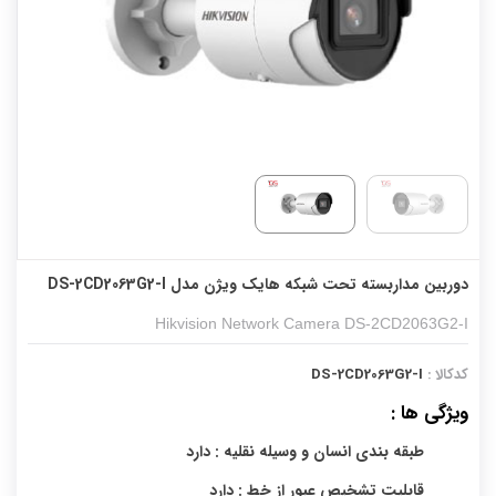
دوربین مداربسته تحت شبکه هایک ویژن مدل DS-2CD2063G2-I
Hikvision Network Camera DS-2CD2063G2-I
کدکالا :
DS-2CD2063G2-I
ویژگی ها :
طبقه بندی انسان و وسیله نقلیه : دارد
قابلیت تشخیص عبور از خط : دارد