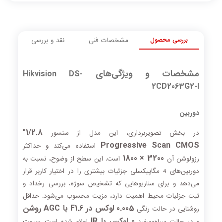
بررسی محصول
مشخصات فنی
نقد و بررسی
مشخصات و ویژگی‌های
Hikvision DS-
2CD2063G2-I
دوربین
1/2.8"
در بخش تصویربرداری، این مدل از سنسور
Progressive Scan CMOS
استفاده می‌کند و حداکثر
3200 × 1800
رزولوشن آن
است. این سطح از وضوح، نسبت به
دوربین‌های 4 مگاپیکسلی جزئیات بیشتری را در اختیار کاربر قرار
می‌دهد و برای سناریوهایی که تشخیص سوژه، بررسی رخداد و
ثبت جزئیات محیط اهمیت دارد، مزیت محسوب می‌شود. حداقل
0.005 لوکس در F1.6 با AGC روشن
روشنایی در حالت رنگی
0 لوکس با IR
و در حالت سیاه‌وسفید
اعلام شده است. سرعت