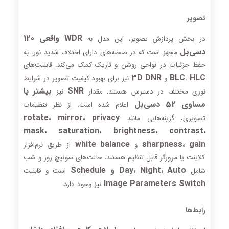
تصویر
WDR واقعی 120
در بخش پردازش تصویر، این مدل به
دسی‌بل
مجهز است که در صحنه‌های دارای اختلاف شدید نور، به
حفظ جزئیات در نواحی روشن و تاریک کمک می‌کند. قابلیت‌های
3D DNR
BLC
HLC
،
و
نیز برای بهبود کیفیت تصویر در شرایط
SNR
بیشتر یا
نوری مختلف در دسترس هستند. مقدار
نیز
مساوی 52 دسی‌بل
اعلام شده است. از نظر تنظیمات
rotate، mirror، privacy
تصویری، گزینه‌هایی مانند
mask، saturation، brightness، contrast،
white balance
sharpness، gain
و
از طریق نرم‌افزار
کلاینت یا مرورگر قابل تنظیم هستند. حالت‌های سوئیچ روز و شب
Day، Night، Auto و Schedule
شامل
است و قابلیت
Image Parameters Switch
نیز وجود دارد.
رابط‌ها