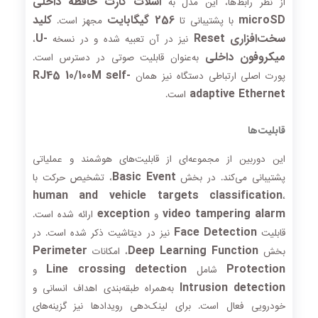
اسلات کارت حافظه داخلی
از نظر رابط‌ها، این مدل به
microSD
256 گیگابایت
کلید
با پشتیبانی تا
مجهز است.
سخت‌افزاری Reset
-U
نیز در آن تعبیه شده و در نسخه
،
میکروفون داخلی
به‌عنوان قابلیت صوتی در دسترس است.
RJ45 10/100M self-
پورت اصلی ارتباطی دستگاه نیز همان
adaptive Ethernet
است.
قابلیت‌ها
این دوربین از مجموعه‌ای از قابلیت‌های هوشمند و عملیاتی
Basic Event
پشتیبانی می‌کند. در بخش
، تشخیص حرکت با
human and vehicle targets classification
،
exception
video tampering alarm
و
ارائه شده است.
Face Detection
قابلیت
نیز در دیتاشیت ذکر شده است. در
Perimeter
Deep Learning Function
بخش
، امکانات
Line crossing detection
Protection
شامل
و
Intrusion detection
به‌همراه طبقه‌بندی اهداف انسانی و
خودرویی فعال است. برای لینک‌دهی رویدادها نیز گزینه‌های