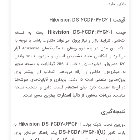
بالایی دارد.
قیمت
Hikvision DS-2CD2063G2-I
Hikvision DS-2CD2063G2-I
قیمت
بسته به نسخه
انتخابی، شرایط بازار و نیاز پروژه می‌تواند متفاوت باشد. با توجه به
اینکه این مدل در رده دوربین‌های 6 مگاپیکسلی AcuSense قرار
می‌گیرد و امکاناتی مانند تشخیص انسان و خودرو، WDR واقعی
120 دسی‌بل، ذخیره‌سازی داخلی تا 256 گیگابایت و نسخه مجهز
به میکروفون داخلی را ارائه می‌دهد، انتخاب آن بیشتر برای
پروژه‌هایی منطقی است که دقت، پایداری و قابلیت‌های هوشمند
در آن‌ها اهمیت دارد. برای استعلام قیمت دقیق و انتخاب نسخه
دالیا اسمارت
مناسب، دریافت مشاوره از
بهترین مسیر است.
نتیجه‌گیری
Hikvision DS-2CD2063G2-I
دوربین تحت شبکه بولت
با
DS-2CD2063G2-I(U)
پارت نامبر
یک راهکار حرفه‌ای برای