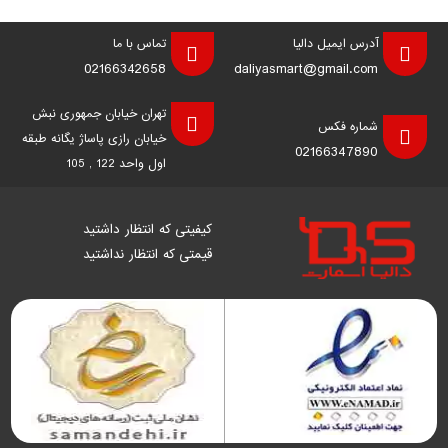
آدرس ایمیل دالیا
تماس با ما
02166342658
daliyasmart@gmail.com
تهران خیابان جمهوری نبش
شماره فکس
خیابان رازی پاساژ یگانه طبقه
02166347890
اول واحد 122 , 105
کیفیتی که انتظار داشتید
قیمتی که انتظار نداشتید