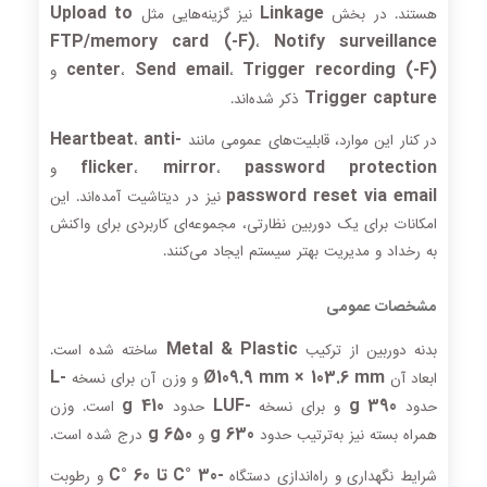
Upload to
Linkage
هستند. در بخش
نیز گزینه‌هایی مثل
FTP/memory card (-F)
Notify surveillance
،
center
Send email
Trigger recording (-F)
،
،
و
Trigger capture
ذکر شده‌اند.
Heartbeat
anti-
در کنار این موارد، قابلیت‌های عمومی مانند
،
flicker
mirror
password protection
،
،
و
password reset via email
نیز در دیتاشیت آمده‌اند. این
امکانات برای یک دوربین نظارتی، مجموعه‌ای کاربردی برای واکنش
به رخداد و مدیریت بهتر سیستم ایجاد می‌کنند.
مشخصات عمومی
Metal & Plastic
بدنه دوربین از ترکیب
ساخته شده است.
-L
Ø109.9 mm × 103.6 mm
ابعاد آن
و وزن آن برای نسخه
410 g
-LUF
390 g
حدود
و برای نسخه
حدود
است. وزن
650 g
630 g
همراه بسته نیز به‌ترتیب حدود
و
درج شده است.
-30 °C تا 60 °C
شرایط نگهداری و راه‌اندازی دستگاه
و رطوبت