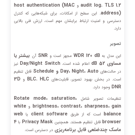
host authentication (MAC
audit log
TLS 1.2
،
و
address)
. این سطح از امکانات، برای شبکه‌هایی که کنترل
دسترسی و امنیت ارتباط برایشان مهم است، ارزش فنی بالایی
دارد.
تصویر
WDR 120 dB
SNR
بیشتر یا
این مدل به
مجهز است و
آن
مساوی 52 dB
Day/Night Switch
اعلام شده است.
نیز
Day، Night، Auto و Schedule
در حالت‌های
قابل تنظیم
3D
BLC
HLC
است. در بخش بهبود تصویر، قابلیت‌های
،
و
DNR
وجود دارد.
Rotate mode، saturation،
تنظیمات تصویر شامل
white
brightness، contrast، sharpness، gain
و
web
client software
balance
است که از طریق
یا
4
Privacy Mask
browser
قابل تنظیم هستند. همچنین
با
ماسک چندضلعی قابل برنامه‌ریزی
در دسترس است.