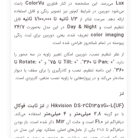
ColorVu
Lux
می‌رسد. این مشخصه در کنار فناوری
باعث
می‌شود دوربین در شرایط کم‌نور نیز تصویر رنگی و قابل استفاده
1/3 ثانیه تا 1/100,000 ثانیه
ارائه دهد. سرعت شاتر از
قابل
24/7
Day & Night
تنظیم است و
در این مدل به‌صورت
color imaging
تعریف شده، یعنی دوربین برای ثبت رنگی
پیوسته در تمام شبانه‌روز طراحی شده است.
از نظر تنظیم نصب، دوربین امکان تغییر زاویه در سه محور را
Pan: 0° تا 360°
Tilt: 0° تا 75°
Rotate: 0° تا
دارد:
،
و
360°
. این دامنه تنظیم، نصب و کادرگیری را برای سقف یا دیوار
ساده‌تر می‌کند و در پروژه‌هایی با زاویه نصب متغیر، کاربردی است.
لنز
Hikvision DS-2CD1357G0-L(UF)
لنز ثابت فوکال
از
2.8 میلی‌متر
4 میلی‌متر
با دو گزینه
و
استفاده می‌کند.
M12
F1.0
دیافراگم لنز
است و مانت آن
ذکر شده است. باز بودن
دیافراگم تا F1.0 یکی از عامل‌های اصلی عملکرد بهتر این مدل در
نور کم است، چون نور بیشتری به سنسور می‌رسد و تصویر