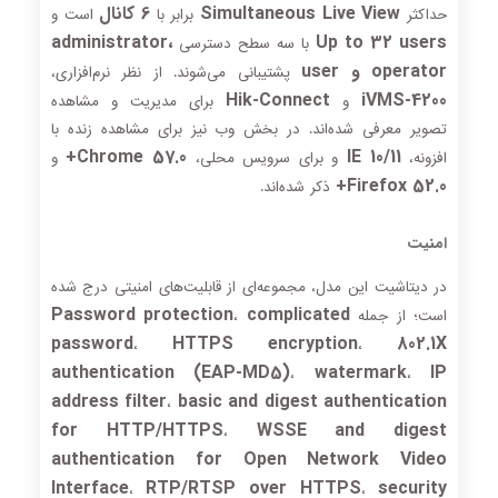
Simultaneous Live View
6 کانال
حداکثر
برابر با
است و
administrator،
Up to 32 users
با سه سطح دسترسی
operator و user
پشتیبانی می‌شوند. از نظر نرم‌افزاری،
Hik-Connect
iVMS-4200
و
برای مدیریت و مشاهده
تصویر معرفی شده‌اند. در بخش وب نیز برای مشاهده زنده با
Chrome 57.0+
IE 10/11
افزونه،
و برای سرویس محلی،
و
Firefox 52.0+
ذکر شده‌اند.
امنیت
در دیتاشیت این مدل، مجموعه‌ای از قابلیت‌های امنیتی درج شده
Password protection
complicated
است؛ از جمله
،
password
HTTPS encryption
802.1X
،
،
authentication (EAP-MD5)
watermark
IP
،
،
address filter
basic and digest authentication
،
for HTTP/HTTPS
WSSE and digest
،
authentication for Open Network Video
Interface
RTP/RTSP over HTTPS
security
،
،