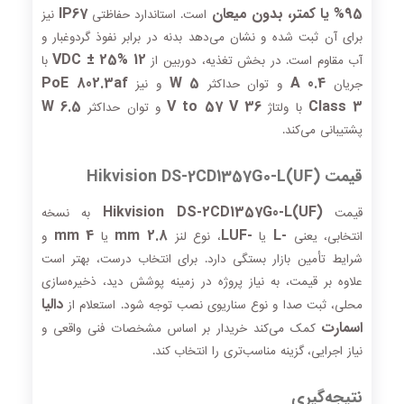
95% یا کمتر، بدون میعان
IP67
است. استاندارد حفاظتی
نیز
برای آن ثبت شده و نشان می‌دهد بدنه در برابر نفوذ گردوغبار و
12 VDC ± 25%
آب مقاوم است. در بخش تغذیه، دوربین از
با
PoE 802.3af
5 W
0.4 A
جریان
و توان حداکثر
و نیز
6.5 W
36 V to 57 V
Class 3
با ولتاژ
و توان حداکثر
پشتیبانی می‌کند.
قیمت Hikvision DS-2CD1357G0-L(UF)
Hikvision DS-2CD1357G0-L(UF)
قیمت
به نسخه
4 mm
2.8 mm
-LUF
-L
انتخابی، یعنی
یا
، نوع لنز
یا
و
شرایط تأمین بازار بستگی دارد. برای انتخاب درست، بهتر است
علاوه بر قیمت، به نیاز پروژه در زمینه پوشش دید، ذخیره‌سازی
دالیا
محلی، ثبت صدا و نوع سناریوی نصب توجه شود. استعلام از
اسمارت
کمک می‌کند خریدار بر اساس مشخصات فنی واقعی و
نیاز اجرایی، گزینه مناسب‌تری را انتخاب کند.
نتیجه‌گیری