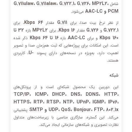
G.711ulaw، G.711alaw، G.722.1، G.726، MP2L2،
شامل
PCM و AAC-LC
می‌شود.
64 Kbps
G.711
از نظر نرخ بیت صدا، برای
مقدار
، برای
G.722.1
G.726
16 Kbps
MP2L2
32 تا
و
مقدار
، برای
بازه
160 Kbps
AAC-LC
16 تا 64 Kbps
و برای
بازه
ذکر شده
است. این امکانات برای پروژه‌هایی که ثبت هم‌زمان صدا و تصویر
-U
اهمیت دارد، به‌ویژه در نسخه‌های دارای پسوند
، کاربردی
هستند.
شبکه
این دوربین یک محصول شبکه‌ای است و از پروتکل‌های
TCP/IP، ICMP، DHCP، DNS، DDNS، HTTP،
HTTPS، RTP، RTSP، NTP، UPnP، IGMP، IPv6،
UDP، QoS، Bonjour، FTP، 802.1x و SMTP
پشتیبانی
می‌کند. این گستره، سازگاری مناسبی با زیرساخت‌های متداول
نظارت تصویری و شبکه‌های سازمانی ایجاد می‌کند.