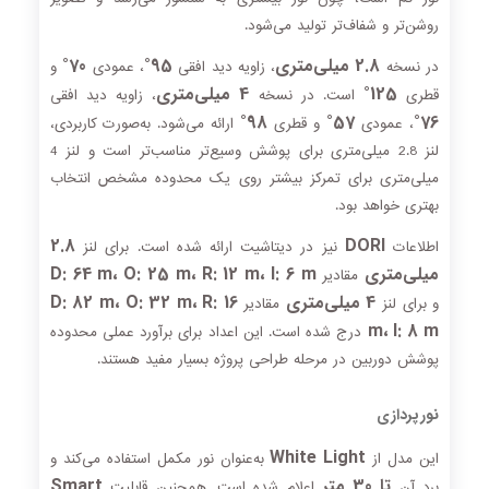
روشن‌تر و شفاف‌تر تولید می‌شود.
2.8 میلی‌متری
95°
70°
در نسخه
، زاویه دید افقی
، عمودی
و
125°
4 میلی‌متری
قطری
است. در نسخه
، زاویه دید افقی
98°
57°
76°
، عمودی
و قطری
ارائه می‌شود. به‌صورت کاربردی،
لنز 2.8 میلی‌متری برای پوشش وسیع‌تر مناسب‌تر است و لنز 4
میلی‌متری برای تمرکز بیشتر روی یک محدوده مشخص انتخاب
بهتری خواهد بود.
2.8
DORI
اطلاعات
نیز در دیتاشیت ارائه شده است. برای لنز
میلی‌متری
D: 64 m، O: 25 m، R: 12 m، I: 6 m
مقادیر
4 میلی‌متری
D: 82 m، O: 32 m، R: 16
و برای لنز
مقادیر
m، I: 8 m
درج شده است. این اعداد برای برآورد عملی محدوده
پوشش دوربین در مرحله طراحی پروژه بسیار مفید هستند.
نورپردازی
White Light
این مدل از
به‌عنوان نور مکمل استفاده می‌کند و
تا 30 متر
Smart
برد آن
اعلام شده است. همچنین قابلیت