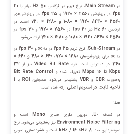
20
50 Hz
Main Stream
در
، نرخ فریم در فرکانس
برابر با
25 fps
2560 × 1920
fps
در رزولوشن
و
در رزولوشن‌های
2560 × 1440، 1920 × 1080 و 1280 × 720
است. در
30 fps
2560 × 1920
20 fps
60 Hz
فرکانس
نیز
در
و
در
2560 × 1440، 1920 × 1080 و 1280 × 720
ارائه می‌شود.
30 fps
25 fps
Sub-Stream
در
، نرخ فریم
در 50Hz و
در
1280 × 720، 640 × 480 و 640 ×
60Hz برای رزولوشن‌های
32
Video Bit Rate
360
در دسترس است. بازه
نیز از
Kbps تا 16 Mbps
Bit Rate Control
تعریف شده و
1
ROI
VBR
CBR
به‌صورت
و
پشتیبانی می‌شود. همچنین
با
ناحیه ثابت در استریم اصلی
ارائه شده است.
صدا
Mono
-U
در نسخه
، دوربین دارای صدای
است و
Environment Noise Filtering
نیز پشتیبانی می‌شود. نرخ
8 kHz / 16 kHz
نمونه‌برداری صدا
است و فشرده‌سازی صوتی