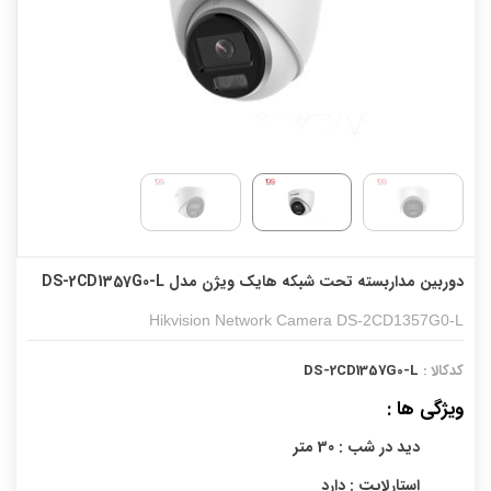
دوربین مداربسته تحت شبکه هایک ویژن مدل DS-2CD1357G0-L
Hikvision Network Camera DS-2CD1357G0-L
کدکالا :
DS-2CD1357G0-L
ویژگی ها :
دید در شب : 30 متر
استارلایت : دارد