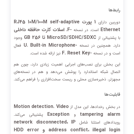
رابط‌ها
1 پورت RJ45 10M/100M self-adaptive
دوربین دارای
Ethernet
-F
اسلات کارت حافظه داخلی
است. در نسخه
،
MicroSD/SDHC/SDXC تا 256 GB
با پشتیبانی از
وجود
Built-in Microphone
-U
دارد. همچنین در نسخه
،
فعال
Reset Key
-F
است و در نسخه
،
نیز ارائه شده است.
این بخش برای نصب‌های اجرایی اهمیت زیادی دارد، چون هم
اتصال شبکه استاندارد را پوشش می‌دهد و هم در نسخه‌های
مجهزتر، ذخیره‌سازی محلی و ریست سخت‌افزاری را فراهم می‌کند.
قابلیت‌ها
Motion detection
Video
در بخش رخدادها، این مدل از
،
Exception
tampering alarm
و
پشتیبانی می‌کند.
network disconnected، IP
رویدادهای استثنا شامل
address conflict، illegal login و HDD error