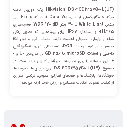
Hikvision DS-2CD1357G0-L(UF)
یک دوربین تحت
F1.0
ColorVu
شبکه 5 مگاپیکسلی از سری
است که با
، نور
White Light تا 30 متر
WDR 120 dB
مکمل
،
، فشرده‌سازی
IP67
H.265+
و استاندارد
، برای پروژه‌هایی که تصویر رنگی
شبانه و پایداری محیطی اهمیت دارند، انتخابی فنی و قابل اتکا
DORI
میکروفون
محسوب می‌شود. وجود
، نسخه‌های دارای
داخلی
اسلات microSD تا 256 GB
-U
-
و
در مدل‌های
و
F
، این خانواده را برای نصب‌های حرفه‌ای کامل‌تر کرده است. در
DS-2CD1357G0-L(UF)
مجموع،
برای ورودی‌ها، محوطه‌ها،
فروشگاه‌ها، پارکینگ‌ها و فضاهای نظارتی عمومی، ترکیبی متوازن
از کیفیت تصویر، امکانات عملیاتی و ارزش خرید ارائه می‌دهد.
مشاهده همه