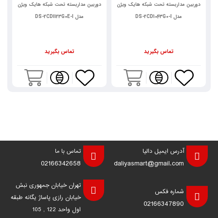
دوربین مداربسته تحت شبکه هایک ویژن
دوربین مداربسته تحت شبکه هایک ویژن
د
مدل DS-2CD1043G0-I
مدل DS-2CD1123G0E-I
تماس بگیرید
تماس بگیرید
آدرس ایمیل دالیا
تماس با ما
02166342658
daliyasmart@gmail.com
تهران خیابان جمهوری نبش
شماره فکس
خیابان رازی پاساژ یگانه طبقه
02166347890
اول واحد 122 , 105