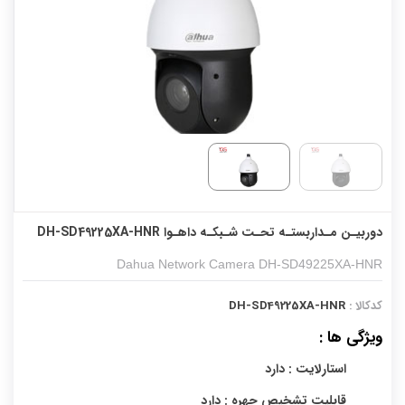
دوربیـن مـداربستـه تحـت شـبکـه داهـوا DH-SD49225XA-HNR
Dahua Network Camera DH-SD49225XA-HNR
کدکالا :
DH-SD49225XA-HNR
ویژگی ها :
استارلایت : دارد
قابلیت تشخیص چهره : دارد