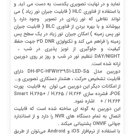
نماید و در نهایت تصویری یکدست به دست می آید. و
با استفاده از فناوری HLC ( قابلیت جبران نور زیاد ) می
تواند نقاطی که نور زیادی در تصویر وجود دارد را
بپوشاند و با بهره بردن از فناوری BLC ( قابلیت جبران
نور پس زمینه ) امکان جبران نور زیاد در یک سطح پس
زمینه را فراهم می کند و تکنولوژی 3D DNR جهت حفظ
کیفیت و جلوگیری از نویز پذیری در شب ،
DAY/NIGHT تنظیم نور در شب و روز بر روی دوربین
ارائه شده است.
دوربین مدل DH-IPC-HFW1239S1-LED-S5 دارای
قابلیت تشخیص حرکت ، هشدار دستکاری تصویری و...
از امکانات دیگر این دوربین می توان به قابلیت پورت
POE، فشرده سازی Smart H.265+ / H.265 / H.264
+ / H.264 اشاره نمود.
این دوربین به گونه ای ساخته شده است که قابلیت
اتصال به تمام دستگاه های NVR را دارد و از استاندارد
جهانی ONVIF پشتیبانی میکند .
با استفاده از نرم‌افزار iOS و Android می‌توان از طریق