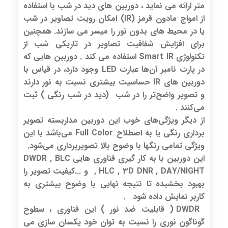
متر ارائه می نماید ، دوربین های دید در شب با استفاده
از امواج مادون قرمز (IR) امکان رویت تصاویر در شب
یا در محیط های بدون نور را میسر می سازند. همچنین
برای افزایش شفافیت تصاویر در تاریکی شب از
تکنولوژی Smart IR استفاده می کند . دوربین هایی که
در پارت نامبر آن‌ها عبارت LED وجود دارد، در قیاس با
دوربین های IR حساسیت بیشتری نسبت به نور دارند
و تصویر واضح‌تر را در شب (دید در شب رنگی ) ثبت
می‌کنند .
از دیگر ویژگی‌های خوب این دوربین مداربسته تصویر
برداری رنگی یا به اصطلاح Full Color می‌باشد با این
ویژگی تمامی رنگها با وضوح بالا تصویربرداری می‌شود.
این دوربین با به کار گیری فناوری هایی DWDR , BLC
, HLC , 3D DNR , DAY/NIGHT و ...کیفیت تصویر را
بهبود بخشیده تا نتیجه نهایی با وضوح بیشتری به
کاربر نمایش داده شود .
DWDR ( قابلیت ضد نور ) این فناوری ، سطوح
گوناگون نوری را نسبت به توان خود یکسان سازی می