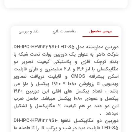
بررسی محصول
مشخصات فنی
نقد و بررسی
دوربین مداربسته مدل DH-IPC-HFW1239S1-LED-S5
شرکت داهوا به عنوان یک دوربین بولت تحت شبکه با
بدنه کوچک فلزی و پلاستیکی کیفیت تصویر دو
مگاپیکسلی با لنز 3.6 و 2.8 میلیمتری و دارای قابلیت
اسکن پیشرفته CMOS و قابلیت دریافت تصاویر
ویدیویی تا رزولوشن 1080 * 1920 پیکسل را دارا می
باشد ، تعداد پیکسل های افقی این دوربین 1920
پیکسل و عمودی 1080 پیکسل میباشد. حاصل ضرب
این دو عدد در هم کیفیت 2 مگاپیکسل را تشکیل
میدهد .
دوربین دو مگاپیکسل داهوا DH-IPC-HFW1239S1-
LED-S5 قابلیت دید در شب و پرتاب IR را تا فاصله 10