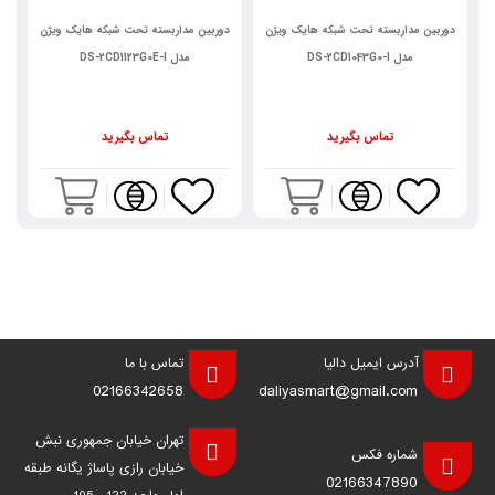
دوربین مداربسته تحت شبکه هایک ویژن
دوربین مداربسته تحت شبکه هایک ویژن
د
مدل DS-2CD1043G0-I
مدل DS-2CD1123G0E-I
تماس بگیرید
تماس بگیرید
آدرس ایمیل دالیا
تماس با ما
02166342658
daliyasmart@gmail.com
تهران خیابان جمهوری نبش
شماره فکس
خیابان رازی پاساژ یگانه طبقه
02166347890