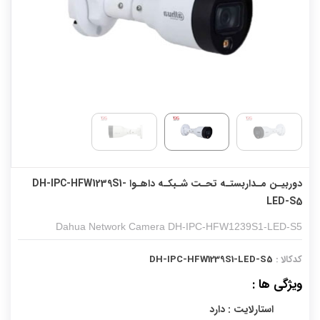
دوربیـن مـداربستـه تحـت شـبکـه داهـوا DH-IPC-HFW1239S1-
LED-S5
Dahua Network Camera DH-IPC-HFW1239S1-LED-S5
کدکالا :
DH-IPC-HFW1239S1-LED-S5
ویژگی ها :
استارلایت : دارد