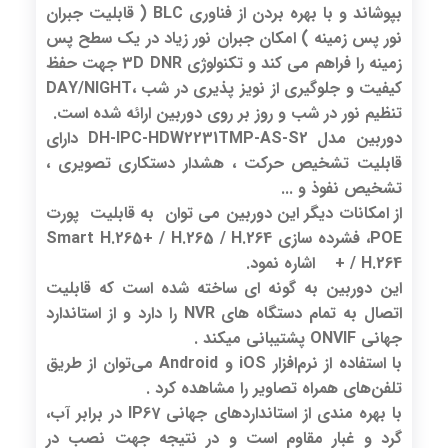
بپوشاند و با بهره بردن از فناوری BLC ( قابلیت جبران
نور پس زمینه ) امکان جبران نور زیاد در یک سطح پس
زمینه را فراهم می کند و تکنولوژی 3D DNR جهت حفظ
کیفیت و جلوگیری از نویز پذیری در شب ،DAY/NIGHT
تنظیم نور در شب و روز بر روی دوربین ارائه شده است.
دوربین مدل DH-IPC-HDW2231TMP-AS-S2 دارای
قابلیت تشخیص حرکت ، هشدار دستکاری تصویری ،
تشخیص نفوذ و ...
از امکانات دیگر این دوربین می توان به قابلیت پورت
POE، فشرده سازی Smart H.265+ / H.265 / H.264
+ / H.264 اشاره نمود.
این دوربین به گونه ای ساخته شده است که قابلیت
اتصال به تمام دستگاه های NVR را دارد و از استاندارد
جهانی ONVIF پشتیبانی میکند .
با استفاده از نرم‌افزار iOS و Android می‌توان از طریق
تلفن‌های همراه تصاویر را مشاهده کرد .
با بهره مندی از استانداردهای جهانی IP67 در برابر آب،
گرد و غبار مقاوم است و در نتیجه جهت نصب در