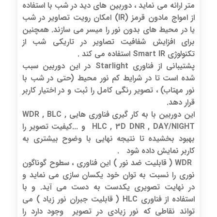
متر ارائه می نماید ، دوربین های دید در شب با استفاده
از امواج مادون قرمز (IR) امکان رویت تصاویر در شب
یا در محیط های بدون نور را میسر می سازند. همچنین
برای افزایش شفافیت تصاویر در تاریکی شب از
تکنولوژی Smart IR استفاده می کند .
پشتیبانی از فناوری Starlight در این دوربین سبب
شده است تا در شرایط کم نور محیط (حتی در شب با
نور مهتاب) ، تصویر رنگی کامل را ثبت و در اختیار کاربر
قرار دهد.
این دوربین با به کار گیری فناوری هایی WDR , BLC ,
HLC , 3D DNR , DAY/NIGHT و ...کیفیت تصویر را
بهبود بخشیده تا نتیجه نهایی با وضوح بیشتری به
کاربر نمایش داده شود .
WDR ( قابلیت ضد نور ) این فناوری ، سطوح گوناگون
نوری را نسبت به توان خود یکسان سازی می نماید و
در نهایت تصویری یکدست به دست می آید. و با
استفاده از فناوری HLC ( قابلیت جبران نور زیاد ) می
تواند نقاطی که نور زیادی در تصویر وجود دارد را