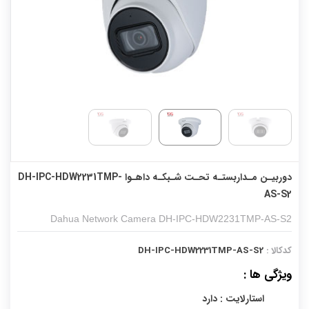
دوربیـن مـداربستـه تحـت شـبکـه داهـوا DH-IPC-HDW2231TMP-
AS-S2
Dahua Network Camera DH-IPC-HDW2231TMP-AS-S2
کدکالا :
DH-IPC-HDW2231TMP-AS-S2
ویژگی ها :
استارلایت : دارد