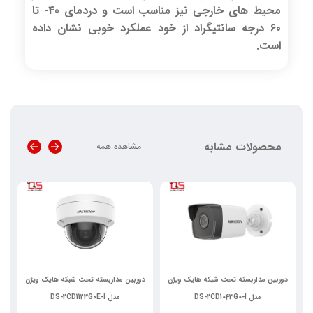
محیط های خارجی نیز مناسب است و دردمای 40- تا
60 درجه سانتیگراد از خود عملکرد خوبی نشان داده
است.
محصولات مشابه
مشاهده همه
دوربین مداربسته تحت شبکه هایک ویژن
دوربین مداربسته تحت شبکه هایک ویژن
د
مدل DS-2CD1043G0-I
مدل DS-2CD1123G0E-I