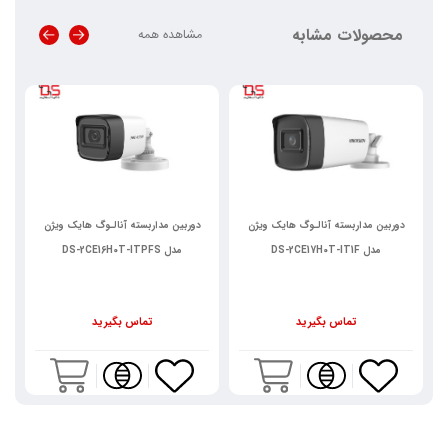
محصولات مشابه
مشاهده همه
دوربین مداربسته آنالـوگ هایک ویژن
دوربین مداربسته آنالـوگ هایک ویژن
مدل DS-2CE17H0T-IT1F
مدل DS-2CE16H0T-ITPFS
تماس بگیرید
تماس بگیرید