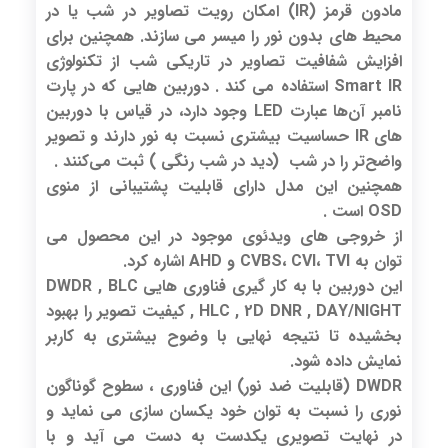
مادون قرمز (IR) امکان رویت تصاویر در شب یا در
محیط های بدون نور را میسر می سازند. همچنین برای
افزایش شفافیت تصاویر در تاریکی شب از تکنولوژی
Smart IR استفاده می کند . دوربین هایی که در پارت
نامبر آن‌ها عبارت LED وجود دارد، در قیاس با دوربین
های IR حساسیت بیشتری نسبت به نور دارند و تصویر
واضح‌تر را در شب (دید در شب رنگی ) ثبت می‌کنند .
همچنین این مدل دارای قابلیت پشتیبانی از منوی
OSD است .
از خروجی های ویدئوی موجود در این محصول می
توان به CVBS، CVI، TVI و AHD اشاره کرد.
این دوربین با به کار گیری فناوری هایی DWDR , BLC
, HLC , 2D DNR , DAY/NIGHT کیفیت تصویر را بهبود
بخشیده تا نتیجه نهایی با وضوح بیشتری به کاربر
نمایش داده شود.
DWDR (قابلیت ضد نور) این فناوری ، سطوح گوناگون
نوری را نسبت به توان خود یکسان سازی می نماید و
در نهایت تصویری یکدست به دست می آید و با