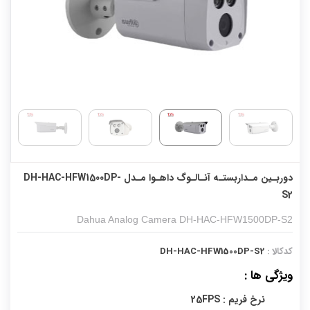
دوربـین مـداربستـه آنـالـوگ داهـوا مـدل DH-HAC-HFW1500DP-
S2
Dahua Analog Camera DH-HAC-HFW1500DP-S2
کدکالا :
DH-HAC-HFW1500DP-S2
ویژگی ها :
نرخ فریم : 25FPS