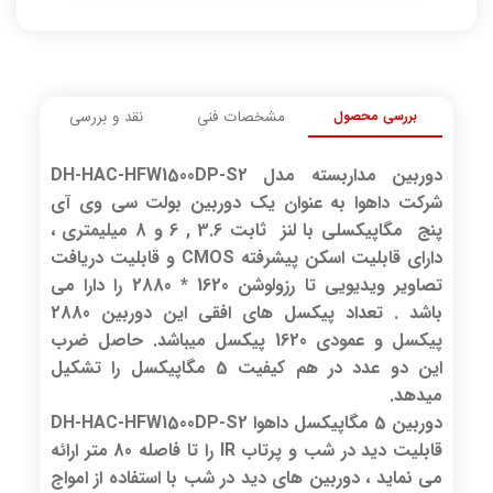
بررسی محصول
مشخصات فنی
نقد و بررسی
دوربین مداربسته مدل DH-HAC-HFW1500DP-S2
شرکت داهوا به عنوان یک دوربین بولت سی وی آی
پنج مگاپیکسلی با لنز ثابت 3.6 , 6 و 8 میلیمتری ،
دارای قابلیت اسکن پیشرفته CMOS و قابلیت دریافت
تصاویر ویدیویی تا رزولوشن 1620 * 2880 را دارا می
باشد . تعداد پیکسل های افقی این دوربین 2880
پیکسل و عمودی 1620 پیکسل میباشد. حاصل ضرب
این دو عدد در هم کیفیت 5 مگاپیکسل را تشکیل
میدهد.
دوربین 5 مگاپیکسل داهوا DH-HAC-HFW1500DP-S2
قابلیت دید در شب و پرتاب IR را تا فاصله 80 متر ارائه
می نماید ، دوربین های دید در شب با استفاده از امواج