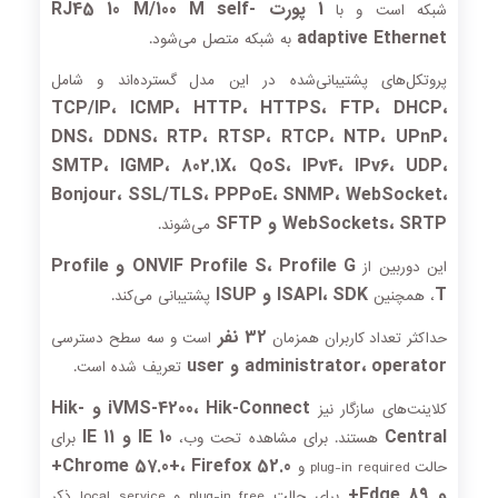
1 پورت RJ45 10 M/100 M self-
شبکه است و با
adaptive Ethernet
به شبکه متصل می‌شود.
پروتکل‌های پشتیبانی‌شده در این مدل گسترده‌اند و شامل
TCP/IP، ICMP، HTTP، HTTPS، FTP، DHCP،
DNS، DDNS، RTP، RTSP، RTCP، NTP، UPnP،
SMTP، IGMP، 802.1X، QoS، IPv4، IPv6، UDP،
Bonjour، SSL/TLS، PPPoE، SNMP، WebSocket،
WebSockets، SRTP و SFTP
می‌شوند.
ONVIF Profile S، Profile G و Profile
این دوربین از
T
ISAPI، SDK و ISUP
، همچنین
پشتیبانی می‌کند.
32 نفر
حداکثر تعداد کاربران همزمان
است و سه سطح دسترسی
administrator، operator و user
تعریف شده است.
iVMS-4200، Hik-Connect و Hik-
کلاینت‌های سازگار نیز
Central
IE 10 و IE 11
هستند. برای مشاهده تحت وب،
برای
Chrome 57.0+، Firefox 52.0+
حالت plug-in required و
و Edge 89+
برای حالت plug-in free و local service ذکر