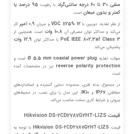
منفی 30 تا 60 درجه سانتی‌گراد
95 درصد یا
با رطوبت
کمتر و بدون میعان
است.
12 VDC ±25%
0.9 آمپر
از نظر تغذیه، دوربین با
و جریان
کار
10.8 وات
می‌کند و حداکثر توان مصرفی آن
است. همچنین از
PoE IEEE 802.3af Class 3
12.9 وات
با حداکثر توان
پشتیبانی می‌کند.
Ø 5.5 mm coaxial power plug
سوکت تغذیه
است و
reverse polarity protection
نیز در مشخصات آمده
است.
در مجموع، بدنه فلزی، محدوده دمایی گسترده و استانداردهای
IK10
IP67
حفاظتی
و
، این مدل را برای نصب در محیط‌های
بیرونی و شرایط کاری سخت مناسب می‌کند.
قیمت Hikvision DS-2CD2787G2HT-LIZS
Hikvision DS-2CD2787G2HT-LIZS
قیمت
با توجه به