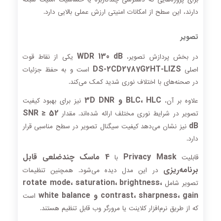
دارند، این سطح از امکانات امنیتی ارزش عملی بالایی دارد.
تصویر
WDR 130 dB
در بخش پردازش تصویر،
یکی از نقاط قوت
DS-2CD2787G2HT-LIZS
اصلی
است و به حفظ جزئیات
در صحنه‌های با اختلاف نوری شدید کمک می‌کند.
BLC، HLC و 3D DNR
علاوه بر آن،
نیز برای بهبود کیفیت
SNR ≥ 52
تصویر در شرایط نوری مختلف ارائه شده‌اند. مقدار
dB
نیز نشان می‌دهد کیفیت سیگنال تصویر در سطح مناسبی قرار
دارد.
Privacy Mask
4 ماسک چندضلعی قابل
قابلیت
با
برنامه‌ریزی
در این مدل دیده می‌شود. همچنین تنظیمات
rotate mode، saturation، brightness،
تصویر شامل
contrast، sharpness، gain و white balance
است
که از طریق نرم‌افزار کلاینت یا مرورگر وب قابل تنظیم هستند.