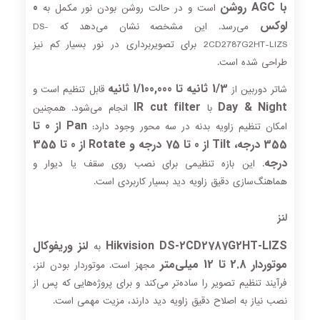
با AGC روشن
0
است و در حالت روشن بودن نور مکمل به
لوکس
می‌رسد. این مشخصه نشان می‌دهد که DS-
2CD2787G2HT-LIZS برای تصویربرداری در نور بسیار کم نیز
طراحی شده است.
1/3 ثانیه تا 1/100,000 ثانیه
شاتر دوربین از
قابل تنظیم است و
IR cut filter
Day & Night
با
انجام می‌شود. همچنین
Pan از 0 تا
امکان تنظیم زاویه بدنه در سه محور وجود دارد:
355 درجه، Tilt از 0 تا 75 درجه و Rotate از 0 تا 355
درجه
. این بازه تنظیمی برای نصب روی سقف یا دیوار و
هماهنگ‌سازی دقیق زاویه دید بسیار کاربردی است.
لنز
Hikvision DS-2CD2787G2HT-LIZS
لنز وریفوکال
به
موتوردار 2.8 تا 12 میلی‌متر
مجهز است. موتوردار بودن لنز،
فرآیند تنظیم تصویر را ساده‌تر می‌کند و برای پروژه‌هایی که پس از
نصب نیاز به اصلاح دقیق زاویه دید دارند، مزیت مهمی است.