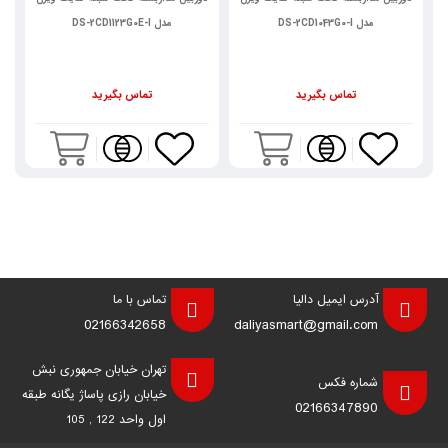
مدل DS-2CD1123G0E-I
مدل DS-2CD1643G0-I
تماس بگیرید
تماس بگیرید
آدرس ایمیل دالیا
تماس با ما
02166342658
daliyasmart@gmail.com
تهران خیابان جمهوری نبش
شماره فکس
خیابان رازی پاساژ یگانه طبقه
02166347890
اول واحد 122 , 105