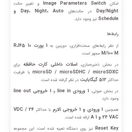
Image Parameters Switch
امکان
و تغییر حالت
Day/Night
Day، Night، Auto و
در حالت‌های
Schedule
نیز وجود دارد.
رابط‌ها
1 پورت RJ45 10
از نظر رابط‌های سخت‌افزاری، دوربین به
M/100 M
مجهز است.
اسلات داخلی کارت حافظه
در بخش ذخیره‌سازی،
برای
microSD / microSDHC / microSDXC
با ظرفیت
512 گیگابایت
حداکثر
در نظر گرفته شده است.
1 ورودی line in
1 خروجی line out
در بخش صوتی،
و
وجود دارد.
1 ورودی و 1 خروجی آلارم
24 VDC /
همچنین
با حداکثر
24 VAC و 1 A
ارائه شده است.
Reset Key
نیز روی دستگاه تعبیه شده است. این مجموعه