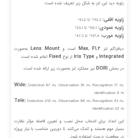
زاویه دید این لنز به شکل زیر تعریف شده است:
زاویه افقی:
112.3° تا 41.2°
زاویه عمودی:
58.1° تا 23.1°
زاویه مورب:
137.4° تا 47.3°
Lens Mount
Max. F1.2
دیافراگم لنز
است و
به‌صورت
Fixed
Iris Type
Integrated
و
از نوع
اعلام شده است.
DORI
در بخش
نیز عملکرد لنز به‌صورت زیر ارائه شده است:
Wide:
Detection 87 m، Observation 35 m، Recognition 17 m،
Identification 9 m
Tele:
Detection 216 m، Observation 86 m، Recognition 43 m،
Identification 22 m
این اعداد برای انتخاب محل نصب و تعیین فاصله مؤثر نظارت
بسیار مهم هستند و کمک می‌کنند تا دوربین متناسب با نیاز پروژه
در موقعیت درست استفاده شود.