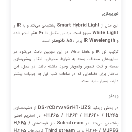
نورپردازی
IR
Smart Hybrid Light
این مدل از
پشتیبانی می‌کند و به
و
White Light
40 متر
مجهز است. برد نور مکمل تا
اعلام شده
IR Wavelength
850 نانومتر
و
برابر
است.
ترکیب نور IR و White Light در این دوربین باعث می‌شود در
سناریوهای مختلف، بسته به شرایط محیطی، امکان روشن‌سازی
صحنه و ثبت تصویر واضح‌تر وجود داشته باشد. در عمل، این
ساختار برای فضاهایی که در ساعات شب نیاز به جزئیات بیشتر
دارند، بسیار مفید است.
ویدئو
DS-2CD2787G2HT-LIZS
در بخش ویدئو،
از فشرده‌سازی
H.265 / H.264 / H.264+ / H.265+
در استریم اصلی
H.265 /
Sub-stream
پشتیبانی می‌کند. در
نیز فرمت‌های
H.265
Third stream
H.264 / MJPEG
و در
فرمت‌های