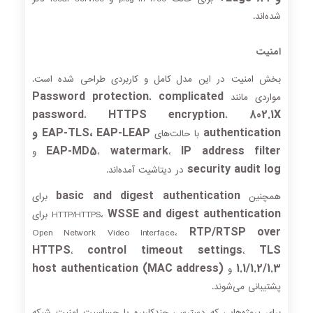
شده‌اند.
امنیت
بخش امنیت در این مدل کامل و کاربردی طراحی شده است.
Password protection
complicated
مواردی مانند
،
password
HTTPS encryption
802.1X
،
،
authentication
EAP-TLS، EAP-LEAP و
با حالت‌های
EAP-MD5
watermark
IP address filter
،
،
و
security audit log
در دیتاشیت آمده‌اند.
basic and digest authentication
همچنین
برای
WSSE and digest authentication
HTTP/HTTPS،
برای
RTP/RTSP over
Open Network Video Interface،
HTTPS
control timeout settings
TLS
،
،
host authentication (MAC address)
1.1/1.2/1.3
و
پشتیبانی می‌شوند.
برای پروژه‌هایی که دسترسی چندکاربره یا حساسیت امنیت شبکه