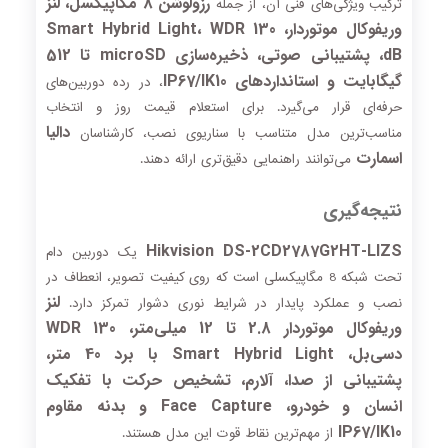
رزولوشن 8 مگاپیکسل، لنز
ترکیب ویژگی‌های فنی آن، از جمله
وریفوکال موتوردار، Smart Hybrid Light، WDR 130
dB، پشتیبانی صوتی، ذخیره‌سازی microSD تا 512
گیگابایت و استانداردهای IP67/IK10
، در رده دوربین‌های
حرفه‌ای قرار می‌گیرد. برای استعلام قیمت روز و انتخاب
دالیا
مناسب‌ترین مدل متناسب با سناریوی نصب، کارشناسان
اسمارت
می‌توانند راهنمایی دقیق‌تری ارائه دهند.
نتیجه‌گیری
Hikvision DS-2CD2787G2HT-LIZS
یک دوربین دام
تحت شبکه 8 مگاپیکسلی است که روی کیفیت تصویر، انعطاف در
لنز
نصب و عملکرد پایدار در شرایط نوری دشوار تمرکز دارد.
وریفوکال موتوردار 2.8 تا 12 میلی‌متر، WDR 130
دسی‌بل، Smart Hybrid Light با برد 40 متر،
پشتیبانی از صدا، آلارم، تشخیص حرکت با تفکیک
انسان و خودرو، Face Capture و بدنه مقاوم
IP67/IK10
از مهم‌ترین نقاط قوت این مدل هستند.