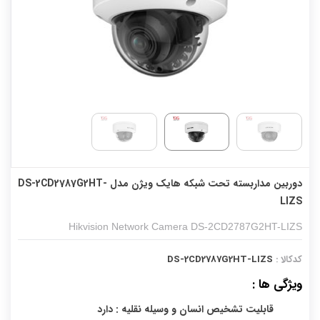
دوربین مداربسته تحت شبکه هایک ویژن مدل DS-2CD2787G2HT-
LIZS
Hikvision Network Camera DS-2CD2787G2HT-LIZS
کدکالا :
DS-2CD2787G2HT-LIZS
ویژگی ها :
قابلیت تشخیص انسان و وسیله نقلیه : دارد