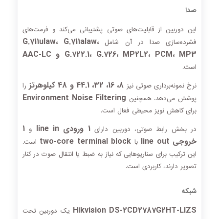
صدا
این دوربین از قابلیت‌های صوتی پشتیبانی می‌کند و فرمت‌های
G.711ulaw، G.711alaw،
فشرده‌سازی صدا در آن شامل
G.722.1، G.726، MP2L2، PCM، MP3 و AAC-LC
است.
8، 16، 32، 44.1 و 48 کیلوهرتز
نرخ نمونه‌برداری صوتی نیز
را
Environment Noise Filtering
پوشش می‌دهد. همچنین
برای کاهش نویز محیطی فعال است.
1 ورودی line in
1
در بخش رابط صوتی، دوربین دارای
و
خروجی line out
two-core terminal block
با
است.
این ترکیب برای سناریوهایی که نیاز به ضبط یا انتقال صوت در کنار
تصویر دارند، کاربردی است.
شبکه
Hikvision DS-2CD2787G2HT-LIZS
یک دوربین تحت