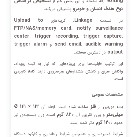
exiting
تشخیص بر اساس
ارائه شده‌اند و این بخش هم از
نوع هدف انسان و خودرو
پشتیبانی می‌کند.
Upload to
Linkage
در قسمت
، گزینه‌های
FTP/NAS/memory card
notify surveillance
،
center
trigger recording
trigger capture
،
،
،
trigger alarm
send email
audible warning
،
و
output
در دسترس هستند.
این ترکیب قابلیت‌ها برای پروژه‌هایی که نیاز به ثبت رویداد،
واکنش سریع و کاهش هشدارهای غیرضروری دارند، کاملا کاربردی
است.
مشخصات عمومی
فلز
Ø 141 × 112
بدنه دوربین از
ساخته شده است. ابعاد آن
میلی‌متر
820 گرم
و وزن تقریبی آن
است. وزن بسته‌بندی نیز
1200 گرم
حدود
ذکر شده است.
شرایط ذخیره‌سازی و همچنین شرایط راه‌اندازی و کارکرد دستگاه