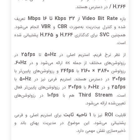
/ H.264
در دسترس هستند.
Video Bit Rate
32 Kbps تا 16 Mbps
بازه
از
تعریف
VBR
CBR
شده و کنترل بیت‌ریت به‌صورت
و
انجام می‌شود.
SVC
H.264 و H.265
همچنین
برای کدگذاری
پشتیبانی شده
است.
25fps
50Hz
از نظر نرخ فریم، استریم اصلی در
تا
در
60Hz
رزولوشن‌های مختلف از جمله 4K ارائه می‌شود و در
،
24fps
3840 × 2160
رزولوشن
با
و رزولوشن‌های پایین‌تر با
50Hz
30fps
در دسترس هستند. استریم فرعی نیز در
با
30fps
60Hz
25fps
و در
با
در رزولوشن‌های پایین‌تر فعال
10fps
Third Stream
است.
هم با
در رزولوشن‌های
تعیین‌شده ارائه می‌شود.
ROI
1 ناحیه ثابت
قابلیت
نیز با
برای استریم اصلی و فرعی
پشتیبانی می‌شود. این موضوع در مدیریت پهنای باند و
ذخیره‌سازی نقش مهمی دارد.