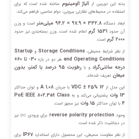
آلیاژ آلومینیوم
بدنه این دوربین از
ساخته شده است که برای
استفاده در محیط‌های نظارتی بیرونی، دوام مناسبی فراهم می‌کند.
332.8 × 97.9 × 94.2 میلی‌متر
ابعاد دستگاه
است و وزن
1531 گرم
آن حدود
اعلام شده است. وزن بسته‌بندی نیز حدود
2000 گرم
است.
Startup
Storage Conditions
از نظر شرایط محیطی،
و
and Operating Conditions
30- تا 60+
هر دو در بازه
درجه سانتی‌گراد
رطوبت 95 درصد یا کمتر، بدون
و با
میعان
تعریف شده‌اند.
1.08 A
12 VDC ± 25%
این مدل از
با جریان
و توان حداکثر
13 وات
PoE IEEE 802.3at Class
پشتیبانی می‌کند و به
4
15 وات
با توان حداکثر
نیز مجهز است.
reverse polarity protection
وجود
برای ورودی DC نیز
در دیتاشیت ذکر شده است.
IP67
از نظر مقاومت محیطی، این محصول دارای استاندارد
برای