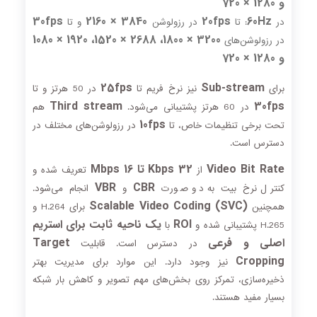
و 1280 × 720
30fps
3840 × 2160
20fps
60Hz
در
: تا
در رزولوشن
و تا
3200 × 1800، 2688 × 1520، 1920 × 1080
در رزولوشن‌های
و 1280 × 720
25fps
Sub-stream
برای
نیز نرخ فریم تا
در 50 هرتز و تا
Third stream
30fps
در 60 هرتز پشتیبانی می‌شود.
هم
10fps
تحت برخی تنظیمات خاص، تا
در رزولوشن‌های مختلف در
دسترس است.
Video Bit Rate
32 Kbps تا 16 Mbps
از
تعریف شده و
VBR
CBR
کنترل نرخ بیت به دو صورت
و
انجام می‌شود.
Scalable Video Coding (SVC)
همچنین
برای H.264 و
ROI
یک ناحیه ثابت برای استریم
H.265 پشتیبانی شده و
با
اصلی و فرعی
Target
در دسترس است. قابلیت
Cropping
نیز وجود دارد. این موارد برای مدیریت بهتر
ذخیره‌سازی، تمرکز روی بخش‌های مهم تصویر و کاهش بار شبکه
بسیار مفید هستند.