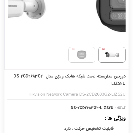
دوربین مداربسته تحت شبکه هایک ویژن مدل DS-2CD2683G2-
LIZS2U
Hikvision Network Camera DS-2CD2683G2-LIZS2U
کدکالا :
DS-2CD2683G2-LIZS2U
ویژگی ها :
قابلیت تشخیص حرکت : دارد