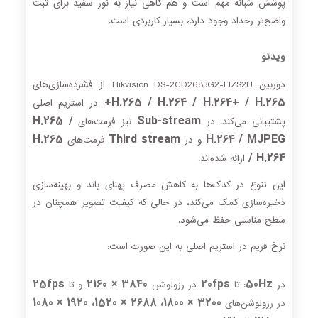
پوشش شبانه مهم است و هم گاهی نیاز به نور سفید برای ثبت
واضح‌تر رخداد وجود دارد، بسیار کاربردی است.
ویدئو
دوربین Hikvision DS-2CD2683G2-LIZS2U از فشرده‌سازی‌های
H.265 / H.264 / H.264+ / H.265+
در استریم اصلی
H.265 /
Sub-stream
پشتیبانی می‌کند. در
نیز فرمت‌های
H.265
Third stream
H.264 / MJPEG
و در
فرمت‌های
/ H.264
ارائه شده‌اند.
این تنوع در کدک‌ها به کاهش مصرف پهنای باند و بهینه‌سازی
ذخیره‌سازی کمک می‌کند، در حالی که کیفیت تصویر همچنان در
سطح مناسبی حفظ می‌شود.
نرخ فریم در استریم اصلی به این صورت است:
25fps
3840 × 2160
20fps
50Hz
در
: تا
در رزولوشن
و تا
3200 × 1800، 2688 × 1520، 1920 × 1080
در رزولوشن‌های