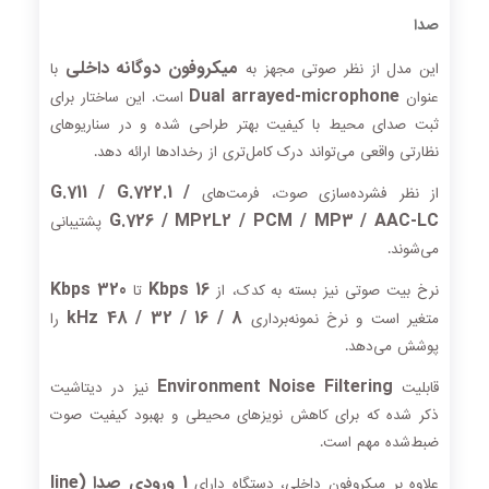
صدا
میکروفون دوگانه داخلی
این مدل از نظر صوتی مجهز به
با
Dual arrayed-microphone
عنوان
است. این ساختار برای
ثبت صدای محیط با کیفیت بهتر طراحی شده و در سناریوهای
نظارتی واقعی می‌تواند درک کامل‌تری از رخدادها ارائه دهد.
G.711 / G.722.1 /
از نظر فشرده‌سازی صوت، فرمت‌های
G.726 / MP2L2 / PCM / MP3 / AAC-LC
پشتیبانی
می‌شوند.
320 Kbps
16 Kbps
نرخ بیت صوتی نیز بسته به کدک، از
تا
8 / 16 / 32 / 48 kHz
متغیر است و نرخ نمونه‌برداری
را
پوشش می‌دهد.
Environment Noise Filtering
قابلیت
نیز در دیتاشیت
ذکر شده که برای کاهش نویزهای محیطی و بهبود کیفیت صوت
ضبط‌شده مهم است.
1 ورودی صدا (line
علاوه بر میکروفون داخلی، دستگاه دارای