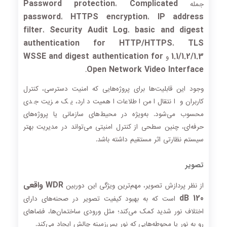
Password protection
Complicated
جمله
،
password
HTTPS encryption
IP address
،
،
filter
Security Audit Log
basic and digest
،
،
authentication for HTTP/HTTPS
TLS
،
WSSE and digest authentication for
1.1/1.2/1.3
و
Open Network Video Interface
.
وجود این قابلیت‌ها برای پروژه‌هایی که امنیت دسترسی، کنترل
کاربران و انتقال امن اطلاعات اهمیت دارد، یک مزیت جدی
محسوب می‌شود. به‌ویژه در محیط‌های سازمانی یا پروژه‌های
حرفه‌ای، چنین سطحی از کنترل امنیتی می‌تواند در مدیریت بهتر
سیستم نظارتی اثر مستقیم داشته باشد.
تصویر
WDR واقعی
از نظر پردازش تصویر، مهم‌ترین ویژگی این دوربین
120 dB
است که به بهبود کیفیت تصویر در صحنه‌های دارای
اختلاف نور شدید کمک می‌کند؛ مثل ورودی ساختمان‌ها، فضاهای
رو به نور یا محوطه‌هایی که نور پس‌زمینه چالش ایجاد می‌کند.