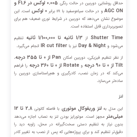
0.005 لوکس در F1.6 و
حداقل روشنایی دوربین در حالت رنگی
AGC ON
0 لوکس
و در حالت سیاه‌وسفید با IR برابر
است. این
موضوع نشان می‌دهد که دوربین در شرایط نوری ضعیف هم برای
تصویربرداری قابل استفاده است.
Shutter Time
1/3 ثانیه تا 1/100,000 ثانیه
از
تنظیم
IR cut filter
Day & Night
می‌شود و
نیز با
انجام می‌گیرد.
Pan از 0 تا 355 درجه
از نظر تنظیم فیزیکی، دوربین امکان
،
Tilt از 0 تا 90 درجه
Rotate از 0 تا 360 درجه
و
را فراهم
می‌کند که در زمان نصب، کادرگیری و هم‌راستاسازی دوربین را
ساده‌تر می‌سازد.
لنز
لنز وریفوکال موتوری
2.8 تا 12
این مدل به
با فاصله کانونی
میلی‌متر
مجهز است. موتورایز بودن لنز به نصاب اجازه می‌دهد
بدون نیاز به تنظیم دستی سخت‌گیرانه در محل، زاویه دید را
دقیق‌تر تنظیم کند و برای پروژه‌هایی که پس از نصب به تغییر کادر