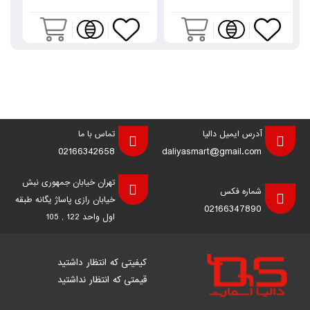
آدرس ایمیل دالیا
تماس با ما
02166342658
daliyasmart@gmail.com
تهران خیابان جمهوری نبش
شماره فکس
خیابان رازی پاساژ یگانه طبقه
02166347890
اول واحد 122 , 105
کیفیتی که انتظار داشتید
قیمتی که انتظار نداشتید