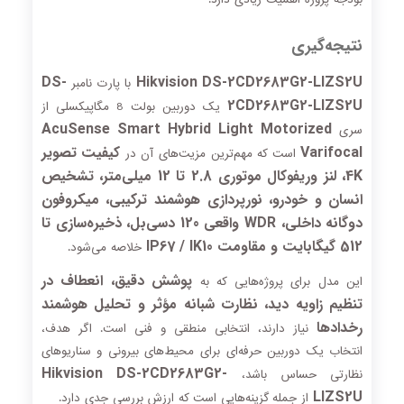
نتیجه‌گیری
DS-
Hikvision DS-2CD2683G2-LIZS2U
با پارت نامبر
2CD2683G2-LIZS2U
یک دوربین بولت 8 مگاپیکسلی از
AcuSense Smart Hybrid Light Motorized
سری
Varifocal
کیفیت تصویر
است که مهم‌ترین مزیت‌های آن در
4K، لنز وریفوکال موتوری 2.8 تا 12 میلی‌متر، تشخیص
انسان و خودرو، نورپردازی هوشمند ترکیبی، میکروفون
دوگانه داخلی، WDR واقعی 120 دسی‌بل، ذخیره‌سازی تا
512 گیگابایت و مقاومت IP67 / IK10
خلاصه می‌شود.
پوشش دقیق، انعطاف در
این مدل برای پروژه‌هایی که به
تنظیم زاویه دید، نظارت شبانه مؤثر و تحلیل هوشمند
رخدادها
نیاز دارند، انتخابی منطقی و فنی است. اگر هدف،
انتخاب یک دوربین حرفه‌ای برای محیط‌های بیرونی و سناریوهای
Hikvision DS-2CD2683G2-
نظارتی حساس باشد،
LIZS2U
از جمله گزینه‌هایی است که ارزش بررسی جدی دارد.