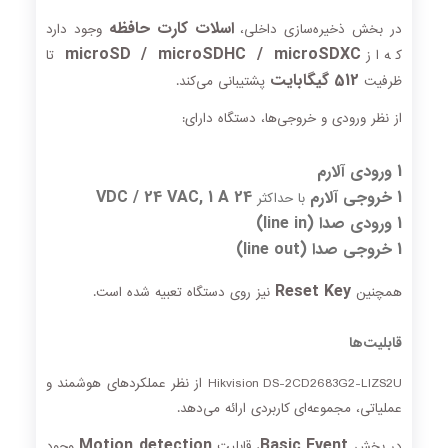
اسلات کارت حافظه
در بخش ذخیره‌سازی داخلی،
وجود دارد
microSD / microSDHC / microSDXC
که از
تا
512 گیگابایت
ظرفیت
پشتیبانی می‌کند.
از نظر ورودی و خروجی‌ها، دستگاه دارای:
1 ورودی آلارم
1 خروجی آلارم
24 VDC / 24 VAC, 1 A
با حداکثر
1 ورودی صدا (line in)
1 خروجی صدا (line out)
Reset Key
همچنین
نیز روی دستگاه تعبیه شده است.
قابلیت‌ها
Hikvision DS-2CD2683G2-LIZS2U از نظر عملکردهای هوشمند و
عملیاتی، مجموعه‌ای کاربردی ارائه می‌دهد.
Motion detection
Basic Event
در بخش
، قابلیت
وجود