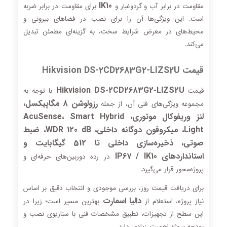
IK10
مقاومت در برابر آب و گردوغبار و
برای مقاومت در برابر ضربه
است. این ویژگی‌ها آن را برای نصب در فضاهای بیرونی و
محیط‌های در معرض شرایط سخت، به گزینه‌ای مطمئن تبدیل
می‌کند.
قیمت Hikvision DS-2CD2683G2-LIZS2U
Hikvision DS-2CD2683G2-LIZS2U
قیمت
با توجه به
رزولوشن 8 مگاپیکسل،
مجموعه ویژگی‌های فنی آن، از جمله
لنز وریفوکال موتوری، AcuSense، Smart Hybrid
Light، میکروفون دوگانه داخلی، WDR 120 dB، ضبط
صوتی، ذخیره‌سازی داخلی تا 512 گیگابایت و
استانداردهای IP67 / IK10
در رده دوربین‌های حرفه‌ای و
پروژه‌محور قرار می‌گیرد.
برای دریافت قیمت روز، بررسی موجودی و انتخاب دقیق بر اساس
دالیا اسمارت
نیاز پروژه، استعلام از
بهترین مسیر است؛ زیرا در
این سطح از تجهیزات، تطبیق مشخصات فنی با سناریوی نصب و
بودجه پروژه اهمیت زیادی دارد.