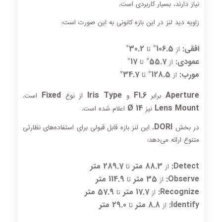
نیاز دارند، بسیار کاربردی است.
زاویه دید لنز در این بازه کانونی به این صورت است:
افقی:
106.5°
30.2°
از
تا
عمودی:
55.7°
17°
از
تا
مورب:
128.5°
34.7°
از
تا
Fixed
Iris Type
F1.6
Aperture
برابر
و
از نوع
است.
Ø 14
Lens Mount
نیز
اعلام شده است.
DORI
در بخش
، این لنز بازه قابل قبولی برای استفاده‌های نظارتی
متنوع ارائه می‌دهد:
Detect:
88.3 متر
289.7 متر
از
تا
Observe:
35 متر
114.9 متر
از
تا
Recognize:
17.7 متر
57.9 متر
از
تا
Identify:
8.8 متر
29.0 متر
از
تا