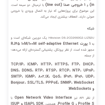
in)
1 خروجی صدا (line out)
و
با ترمینال دو سیمه است.
این موضوع برای پروژه‌هایی که نیاز به اتصال ورودی یا خروجی
صوتی دارند، انعطاف بیشتری ایجاد می‌کند.
شبکه
Hikvision DS-2CD2683G2-LIZS2U یک دوربین شبکه‌ای است و
1 پورت RJ45 10M/100M self-adaptive Ethernet
به
مجهز شده است. از نظر پروتکل، پشتیبانی گسترده‌ای ارائه می‌دهد؛
از جمله:
TCP/IP، ICMP، HTTP، HTTPS، FTP، DHCP،
DNS، DDNS، RTP، RTSP، RTCP، NTP، UPnP،
SMTP، IGMP، 802.1X، QoS، IPv4، IPv6، UDP،
Bonjour، SSL/TLS، PPPoE، SNMP، WebSocket
و WebSockets
.
Open Network Video Interface
از نظر API نیز
با
Profile S
Profile G
ISAPI، SDK و ISUP
و
، همچنین