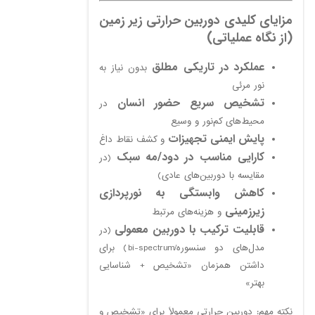
مزایای کلیدی دوربین حرارتی زیر زمین
(از نگاه عملیاتی)
عملکرد در تاریکی مطلق
بدون نیاز به
نور مرئی
تشخیص سریع حضور انسان
در
محیط‌های کم‌نور و وسیع
پایش ایمنی تجهیزات
و کشف نقاط داغ
کارایی مناسب در دود/مه سبک
(در
مقایسه با دوربین‌های عادی)
کاهش وابستگی به نورپردازی
زیرزمینی
و هزینه‌های مرتبط
قابلیت ترکیب با دوربین معمولی
(در
مدل‌های دو سنسوره/bi-spectrum) برای
داشتن همزمان «تشخیص + شناسایی
بهتر»
نکته مهم: دوربین حرارتی معمولاً برای «تشخیص و