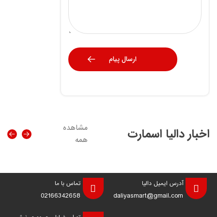
مشاهده
اخبار دالیا اسمارت
همه
آدرس ایمیل دالیا
تماس با ما
02166342658
daliyasmart@gmail.com