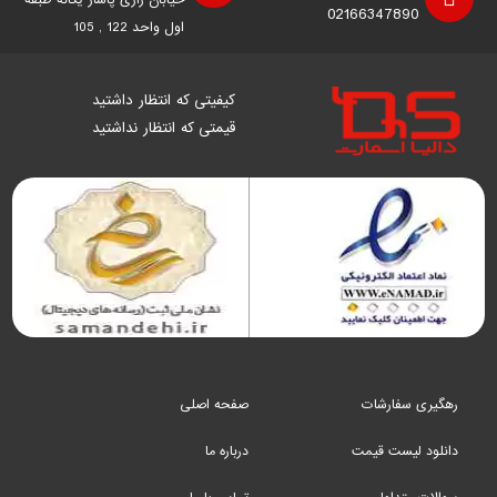
خیابان رازی پاساژ یگانه طبقه
02166347890
اول واحد 122 , 105
کیفیتی که انتظار داشتید
قیمتی که انتظار نداشتید
رهگیری سفارشات
صفحه اصلی
دانلود لیست قیمت
درباره ما