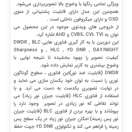
ویژگی تمامی رنگها با وضوح بالا تصویربرداری می‌شود.
همچنین این مدل دارای قابلیت پشتیبانی از منوی
OSD و دارای میکروفون داخلی است .
از خروجی های ویدئوی موجود در این محصول می
توان به CVBS، CVI، TVI و AHD اشاره کرد.
این دوربین با به کار گیری فناوری هایی DWDR , BLC
, HLC , 2D DNR , DAY/NIGHT و Sharpness
کیفیت تصویر را بهبود بخشیده تا نتیجه نهایی با
وضوح بیشتری به کاربر نمایش داده شود.
DWDR (قابلیت ضد نور)این فناوری ، سطوح گوناگون
نوری را نسبت به توان خود یکسان سازی می نماید و
در نهایت تصویری یکدست به دست می آید. و با
استفاده از فناوری HLC (قابلیت جبران نور زیاد) می
تواند نقاطی که نور زیادی در تصویر وجود دارد را
بپوشاند و با بهره بردن از فناوری BLC (قابلیت جبران
نور پس زمینه) امکان جبران نور زیاد در یک سطح پس
زمینه را فراهم می کند و تکنولوژی 2D DNR جهت حفظ