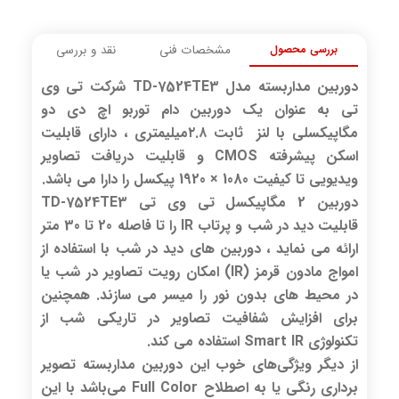
بررسی محصول
مشخصات فنی
نقد و بررسی
دوربین مداربسته مدل TD-7524TE3 شرکت تی وی
تی به عنوان یک دوربین دام توربو اچ دی دو
مگاپیکسلی با لنز ثابت ۲.۸میلیمتری ، دارای قابلیت
اسکن پیشرفته CMOS و قابلیت دریافت تصاویر
ویدیویی تا کیفیت 1080 × 1920 پیکسل را دارا می باشد.
دوربین 2 مگاپیکسل تی وی تی TD-7524TE3
قابلیت دید در شب و پرتاب IR را تا فاصله 20 تا 30 متر
ارائه می نماید ، دوربین های دید در شب با استفاده از
امواج مادون قرمز (IR) امکان رویت تصاویر در شب یا
در محیط های بدون نور را میسر می سازند. همچنین
برای افزایش شفافیت تصاویر در تاریکی شب از
تکنولوژی Smart IR استفاده می کند.
از دیگر ویژگی‌های خوب این دوربین مداربسته تصویر
برداری رنگی یا به اصطلاح Full Color می‌باشد با این