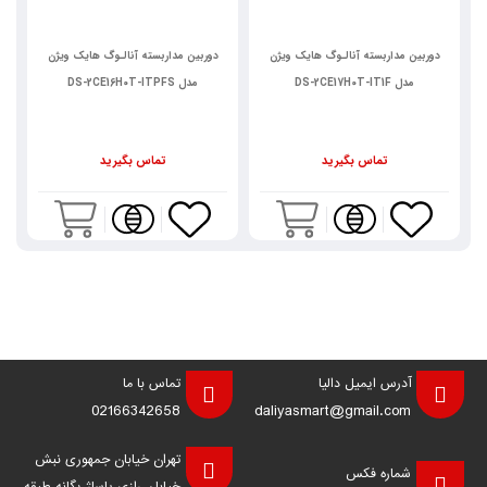
دوربین مداربسته آنالـوگ هایک ویژن
دوربین مداربسته آنالـوگ هایک ویژن
مدل DS-2CE17H0T-IT1F
مدل DS-2CE16H0T-ITPFS
تماس بگیرید
تماس بگیرید
آدرس ایمیل دالیا
تماس با ما
02166342658
daliyasmart@gmail.com
تهران خیابان جمهوری نبش
شماره فکس