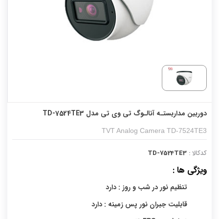
دوربین مداربستـه آنالـوگ تی وی تی مدل TD-7524TE3
TVT Analog Camera TD-7524TE3
کدکالا :
TD-7524TE3
ویژگی ها :
تنظیم نور در شب و روز : دارد
قابلیت جبران نور پس زمینه : دارد